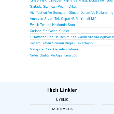
Cinsel Ilişki Olmadan Vajina Ve Makat Bölgesine Yaba
Gaitada Gizli Kan Pozitif Çıktı.
Hiv Testleri Ve Sonuçları Güncel Durum Ve Kullanılmış
Amniyon Sıvısı Tek Cepte 43 Ml Yeterli Mi?
Evlilik Testleri Hakkında Soru
Karinda Ele Gelen Kitleler
1 Haftadan Beri De Benim Kasıklarım Ara Ara Ağrıyor B
Hocam Lütfen Sorumu Bugun Cevaplayın
Malignite Riski Değerlendirilmesi
Nefes Darlığı Ve Ağız Kuruluğu
Hızlı Linkler
ÜYELIK
TAHLILMATIK