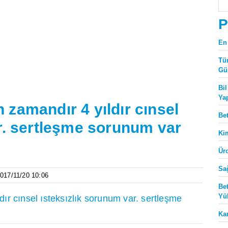
P
En
Tü
Gü
Bi
Ya
zamandır 4 yıldır cınsel
Be
r. sertleşme sorunum var
Ki
Ür
Sa
2017/11/20 10:06
Be
Yü
r cınsel ısteksızlık sorunum var. sertleşme
Ka