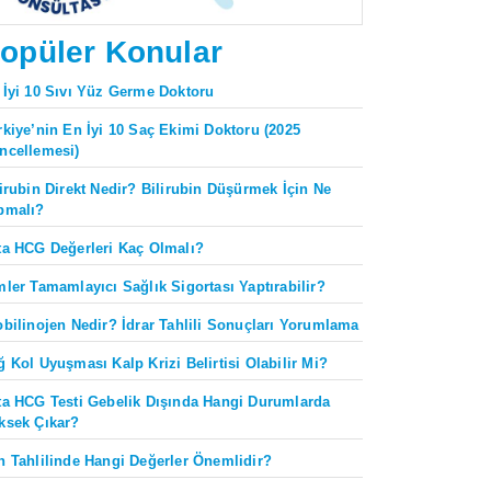
opüler Konular
 İyi 10 Sıvı Yüz Germe Doktoru
rkiye’nin En İyi 10 Saç Ekimi Doktoru (2025
ncellemesi)
lirubin Direkt Nedir? Bilirubin Düşürmek İçin Ne
pmalı?
ta HCG Değerleri Kaç Olmalı?
mler Tamamlayıcı Sağlık Sigortası Yaptırabilir?
obilinojen Nedir? İdrar Tahlili Sonuçları Yorumlama
ğ Kol Uyuşması Kalp Krizi Belirtisi Olabilir Mi?
ta HCG Testi Gebelik Dışında Hangi Durumlarda
ksek Çıkar?
n Tahlilinde Hangi Değerler Önemlidir?