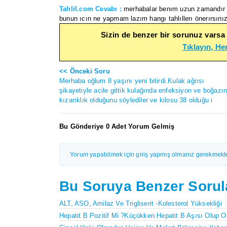
Tahlil.com Cevabı :
merhabalar benım uzun zamandır 4
bunun ıcın ne yapmam lazım hangı tahlıllerı önerırsınız
Sizin de benzer bir sorunuz varsa
Tıklayın, H
<< Önceki Soru
Merhaba oğlum 8 yaşını yeni bitirdi.Kulak ağrısı
şikayetiyle acile gittik kulağında enfeksiyon ve boğazı
kızarıklık olduğunu söylediler ve kilosu 38 olduğu i
Bu Gönderiye 0 Adet Yorum Gelmiş
Yorum yapabilmek için giriş yapmış olmanız gerekmekte
Bu Soruya Benzer Sorul
ALT, ASO, Amilaz Ve Trigliserit -kolesterol Yüksekliği
Hepatit B Pozitif Mi ?Küçükken Hepatit B Aşısı Olup 