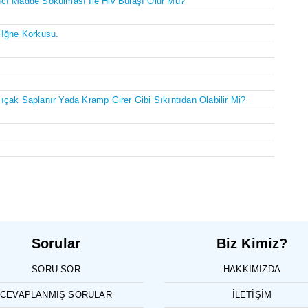
ncı Madde Sokulması Ile Hiv Bulaşı Olur Mu?
 Iğne Korkusu.
ıçak Saplanır Yada Kramp Girer Gibi Sıkıntıdan Olabilir Mi?
Sorular
Biz Kimiz?
SORU SOR
HAKKIMIZDA
CEVAPLANMIŞ SORULAR
İLETIŞIM