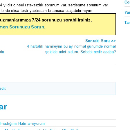
Co
 yıldır cınsel ısteksızlık sorunum var. sertleşme sorunum var
 birde elisa testı yaptırsam bı amaca ulaşabılırmıyım
Ya
 uzmanlarımıza 7/24 sorunuzu sorabilirsiniz.
Ta
emen Sorunuzu Sorun.
Sonraki Soru >>
4 haftalık hamileyim bu ay normal günümde normal
nda
şekilde adet oldum. Sebebi nedir acaba?
dir.
ar
Olmadığımı Hatırlamıyorum