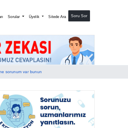
Soru Sor
rı
Sorular
Üyelik
Sitede Ara
eşme sorunum var bunun