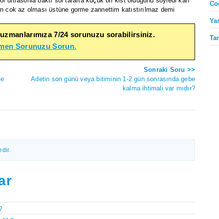
tor ultrasonla baktı sol tarafta küçük bir kist olduğunu söyledi kan
Co
tin cok az olması üstüne gorme zannettim katıstırılmaz demi
Ya
 uzmanlarımıza 7/24 sorunuzu sorabilirsiniz.
Ta
emen Sorunuzu Sorun.
Sonraki Soru >>
le
Adetin son günü veya bitiminin 1-2 gün sonrasında gebe
kalma ihtimali var mıdır?
dir.
ar
?