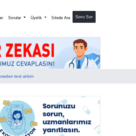
Soru Sor
rı
Sorular
Üyelik
Sitede Ara
zaneden test aldım