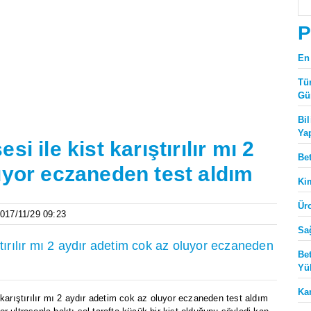
P
En
Tü
Gü
Bi
Ya
i ile kist karıştırılır mı 2
Be
uyor eczaneden test aldım
Ki
Ür
2017/11/29 09:23
Sa
ştırılır mı 2 aydır adetim cok az oluyor eczaneden
Be
Yü
Ka
 karıştırılır mı 2 aydır adetim cok az oluyor eczaneden test aldım