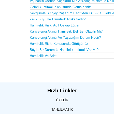
Vajinanın Üstüne Boşaldım Kız Arkadaşım Hamile Kalı
Gebelik Ihtimali Konusunda Görüşleriniz
Sevgilimle Bir Şey Yaşadım Pen*sten Er Sıvısı Geldi 
Zevk Suyu Ile Hamilelik Riski Nedir?
Hamilelik Riski Acil Cevap Lütfen
Kahverengi Akıntı Hamilelik Belirtisi Olabilir Mi?
Kahverengi Akıntı Ve Yaşadığım Durum Nedir?
Hamilelik Riski Konusunda Görüşünüz
Böyle Bir Durumda Hamilelik Ihtimali Var Mı?
Hamilelik Ve Adet
Hızlı Linkler
ÜYELIK
TAHLILMATIK