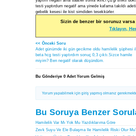
yaptım negatif ama saatler sonra ikinci çizgi silikti dok
testi yaptırdum negatif ama yinede kafama takıldı ade
gebelik kesesi ile kist simdiden tesekkürler.
Sizin de benzer bir sorunuz varsa
Tıklayın, H
<< Önceki Soru
Adet günümde iki gün gecikme oldu hamilelik şüphesi i
beta hcg testi yaptırdım sonuç 0,3 çıktı.Sizce hamile
miyim? Ben negatif olarak düşündüm.
Bu Gönderiye 0 Adet Yorum Gelmiş
Yorum yapabilmek için giriş yapmış olmanız gerekmekte
Bu Soruya Benzer Sorul
Hamilelik Var Mı Yok Mu Yazdıklarıma Göre
Zevk Suyu Ve Ele Bulaşma Ile Hamilelik Riski Olur Mu