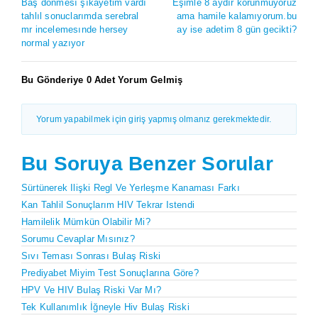
Baş dönmesı şıkayetim vardı
Eşimle 8 aydır korunmuyoruz
tahlıl sonuclarımda serebral
ama hamile kalamıyorum.bu
mr incelemesınde hersey
ay ise adetim 8 gün gecikti?
normal yazıyor
Bu Gönderiye 0 Adet Yorum Gelmiş
Yorum yapabilmek için giriş yapmış olmanız gerekmektedir.
Bu Soruya Benzer Sorular
Sürtünerek Ilişki Regl Ve Yerleşme Kanaması Farkı
Kan Tahlil Sonuçlarım HIV Tekrar Istendi
Hamilelik Mümkün Olabilir Mi?
Sorumu Cevaplar Mısınız?
Sıvı Teması Sonrası Bulaş Riski
Prediyabet Miyim Test Sonuçlarına Göre?
HPV Ve HIV Bulaş Riski Var Mı?
Tek Kullanımlık İğneyle Hiv Bulaş Riski