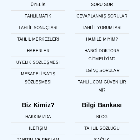
ÜYELIK
SORU SOR
TAHLILMATIK
CEVAPLANMIŞ SORULAR
TAHLIL SONUÇLARI
TAHLIL YORUMLARI
TAHLIL MERKEZLERI
HAMILE MIYIM?
HABERLER
HANGI DOKTORA
GITMELIYIM?
ÜYELIK SÖZLEŞMESI
İLGINÇ SORULAR
MESAFELI SATIŞ
SÖZLEŞMESI
TAHLIL.COM GÜVENILIR
MI?
Biz Kimiz?
Bilgi Bankası
HAKKIMIZDA
BLOG
İLETIŞIM
TAHLIL SÖZLÜĞÜ
TANITIM VE REKLAM
SAĞLIK