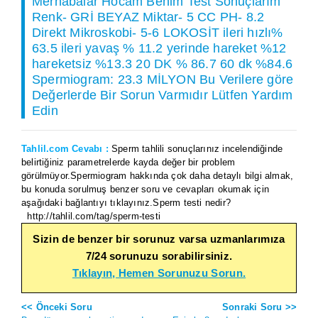
Merhabalar Hocam Benim Test Sonuçlarım
Renk- GRİ BEYAZ Miktar- 5 CC PH- 8.2
Direkt Mikroskobi- 5-6 LOKOSİT ileri hızlı%
63.5 ileri yavaş % 11.2 yerinde hareket %12
hareketsiz %13.3 20 DK % 86.7 60 dk %84.6
Spermiogram: 23.3 MİLYON Bu Verilere göre
Değerlerde Bir Sorun Varmıdır Lütfen Yardım
Edin
Tahlil.com Cevabı :
Sperm tahlili sonuçlarınız incelendiğinde
belirtiğiniz parametrelerde kayda değer bir problem
görülmüyor.Spermiogram hakkında çok daha detaylı bilgi almak,
bu konuda sorulmuş benzer soru ve cevapları okumak için
aşağıdaki bağlantıyı tıklayınız.Sperm testi nedir?
http://tahlil.com/tag/sperm-testi
Sizin de benzer bir sorunuz varsa uzmanlarımıza
7/24 sorunuzu sorabilirsiniz.
Tıklayın, Hemen Sorunuzu Sorun.
<< Önceki Soru
Sonraki Soru >>