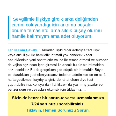
Sevgilimle ilişkiye girdik arka deliğimden
canım cok yandıgı için arkama boşaldı
önüme temas etdi ama sildik bi şey olurmu
hamile kalırmıyım ama adet oluyorum
Tahlil.com Cevabı :
Arkadan ilişki diğer adlarıyla ters ilişki
veya an*l ilişki ile hamilelik ihtimali yok denecek kadar
azdır.Meninin yani spermlerin vajina ile temas etmesi ve buradan
da vajina ağzından içeri girmesi ile ancak bu tür bir ihtimalden
söz edebiliriz.Bu da gerçekten çok düşük bir ihtimaldir. Böyle
bir olasılıktan şüpheleniyorsanız tedbiren adetinizde de en az 1
hafta gecikmesi kaydıyla içiniz de rahat olsun diye test
yaptırabilirsiniz.Konuya dair Tahlil.com'da yazılmış yazılar ve
benzer soru ve cevapları okumak için tıklayınız....
Sizin de benzer bir sorunuz varsa uzmanlarımıza
7/24 sorunuzu sorabilirsiniz.
Tıklayın, Hemen Sorunuzu Sorun.