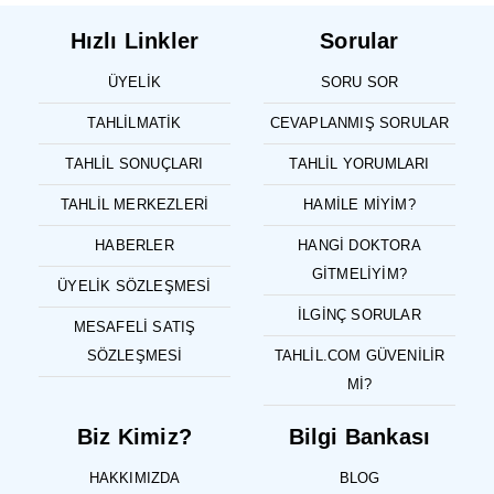
Hızlı Linkler
Sorular
ÜYELIK
SORU SOR
TAHLILMATIK
CEVAPLANMIŞ SORULAR
TAHLIL SONUÇLARI
TAHLIL YORUMLARI
TAHLIL MERKEZLERI
HAMILE MIYIM?
HABERLER
HANGI DOKTORA
GITMELIYIM?
ÜYELIK SÖZLEŞMESI
İLGINÇ SORULAR
MESAFELI SATIŞ
SÖZLEŞMESI
TAHLIL.COM GÜVENILIR
MI?
Biz Kimiz?
Bilgi Bankası
HAKKIMIZDA
BLOG