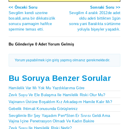
<< Önceki Soru
Sonraki Soru >>
Sevgilim kendi uzerine
Sevgilim 4 aralık 2012de adet
bosaldi,ama bir dikkatsizlik
oldu adeti bittikten 1gün
sonucu parmagim hafifce
sonra yani 8aralıkta sürtünme
spermine temas etti.
yoluyla bişeyler yaşadık.
Bu Gönderiye 0 Adet Yorum Gelmiş
Yorum yapabilmek için giriş yapmış olmanız gerekmektedir.
Bu Soruya Benzer Sorular
Hamilelik Var Mı Yok Mu Yazdıklarıma Göre
Zevk Suyu Ve Ele Bulaşma Ile Hamilelik Riski Olur Mu?
Vajinanın Üstüne Boşaldım Kız Arkadaşım Hamile Kalır Mı?
Gebelik Ihtimali Konusunda Görüşleriniz
Sevgilimle Bir Şey Yaşadım Pen*sten Er Sıvısı Geldi Ama
Vajina Içine Penetrasyon Olmadı Ve Kadın Bakire
Zevk Suyu Ile Hamilelik Riski Nedir?