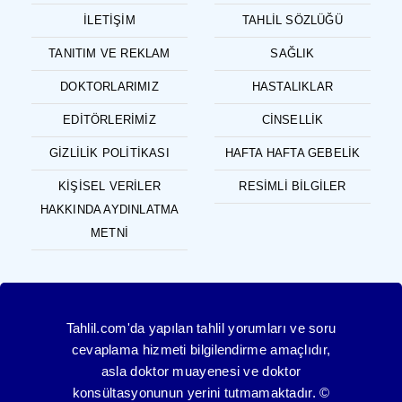
İLETIŞIM
TAHLIL SÖZLÜĞÜ
TANITIM VE REKLAM
SAĞLIK
DOKTORLARIMIZ
HASTALIKLAR
EDITÖRLERIMIZ
CINSELLIK
GIZLILIK POLITIKASI
HAFTA HAFTA GEBELIK
KIŞISEL VERILER
RESIMLI BILGILER
HAKKINDA AYDINLATMA
METNI
Tahlil.com'da yapılan tahlil yorumları ve soru
cevaplama hizmeti bilgilendirme amaçlıdır,
asla doktor muayenesi ve doktor
konsültasyonunun yerini tutmamaktadır. ©