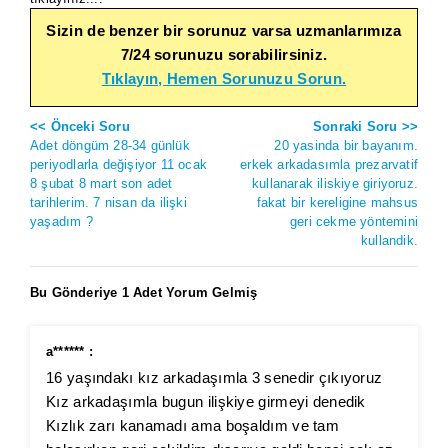
Sizin de benzer bir sorunuz varsa uzmanlarımıza
7/24 sorunuzu sorabilirsiniz.
Tıklayın, Hemen Sorunuzu Sorun.
<< Önceki Soru
Sonraki Soru >>
Adet döngüm 28-34 günlük
20 yasinda bir bayanım.
periyodlarla değişiyor 11 ocak
erkek arkadasımla prezarvatif
8 şubat 8 mart son adet
kullanarak iliskiye giriyoruz.
tarihlerim. 7 nisan da ilişki
fakat bir kereligine mahsus
yaşadım ?
geri cekme yöntemini
kullandik.
Bu Gönderiye 1 Adet Yorum Gelmiş
a****** :
16 yaşındakı kız arkadaşımla 3 senedir çıkıyoruz
Kız arkadaşımla bugun ilişkiye girmeyi denedik
Kızlık zarı kanamadı ama boşaldım ve tam