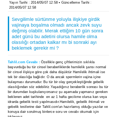
Yayın Tarihi : 2014/05/07 12:58 • Güncelleme Tarihi :
2014/05/07 12:58
Sevgilimle sürtünme yoluyla ilişkiye girdik
vajinaya boşalma olmadı ancak zevk suyu
değmiş olabilir. Merak ettiğim 10 gün sonra
adet günü bu adetini olursa hamile olma
olasılığı ortadan kalkar mı bi sonraki ayı
beklemek gerekir mi ?
Tahlil.com Cevabı :
Özellikle genç çiftlerimizin sıklıkla
başvurduğu bu tür cinsel beraberliklerde hamilelik şansı normal
bir cinsel ilişkiye göre çok daha düşüktür Hamilelik ihtimali ise
tek bir olasılığa bağlıdır. O da ancak spermlerin vajina içine
bulaşması durumudur. Bu tür bir olay gerçekleştiğinde gebelik
olasılığından söz edebiliriz.Yaşadığınız beraberlik sonrası bu tür
bir durumdan kuşkulanıyorsanız şu aşamada yapmanız gereken
beklenen adet tarihinde en az 1 hafta gecikme olursa kan veya
idrarda gebelik testi yapılmasıdır.Hamilelik, gebelik ihtimali ve
gebelik testlerine dair Tahlil.com'un hazırlamış olduğu yazılar ve
konuya dair sorulmuş binlerce soru ve cevabı okumak için
tıklayınız....