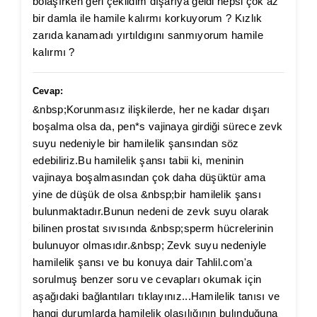
bolaşırken geri çekildim dışarıya geldi hepsi çok az
bir damla ile hamile kalırmı korkuyorum ? Kızlık
zarıda kanamadı yırtıldıgını sanmıyorum hamile
kalırmı ?
Cevap:
&nbsp;Korunmasız ilişkilerde, her ne kadar dışarı
boşalma olsa da, pen*s vajinaya girdiği sürece zevk
suyu nedeniyle bir hamilelik şansından söz
edebiliriz.Bu hamilelik şansı tabii ki, meninin
vajinaya boşalmasından çok daha düşüktür ama
yine de düşük de olsa &nbsp;bir hamilelik şansı
bulunmaktadır.Bunun nedeni de zevk suyu olarak
bilinen prostat sıvısında &nbsp;sperm hücrelerinin
bulunuyor olmasıdır.&nbsp; Zevk suyu nedeniyle
hamilelik şansı ve bu konuya dair Tahlil.com'a
sorulmuş benzer soru ve cevapları okumak için
aşağıdaki bağlantıları tıklayınız...Hamilelik tanısı ve
hangi durumlarda hamilelik olasılığının bulınduğuna