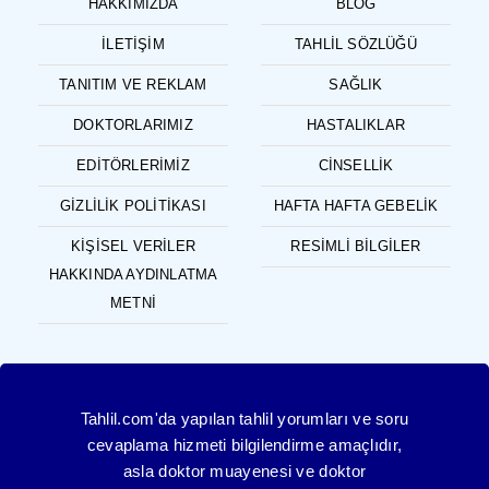
HAKKIMIZDA
BLOG
İLETIŞIM
TAHLIL SÖZLÜĞÜ
TANITIM VE REKLAM
SAĞLIK
DOKTORLARIMIZ
HASTALIKLAR
EDITÖRLERIMIZ
CINSELLIK
GIZLILIK POLITIKASI
HAFTA HAFTA GEBELIK
KIŞISEL VERILER
RESIMLI BILGILER
HAKKINDA AYDINLATMA
METNI
Tahlil.com'da yapılan tahlil yorumları ve soru
cevaplama hizmeti bilgilendirme amaçlıdır,
asla doktor muayenesi ve doktor