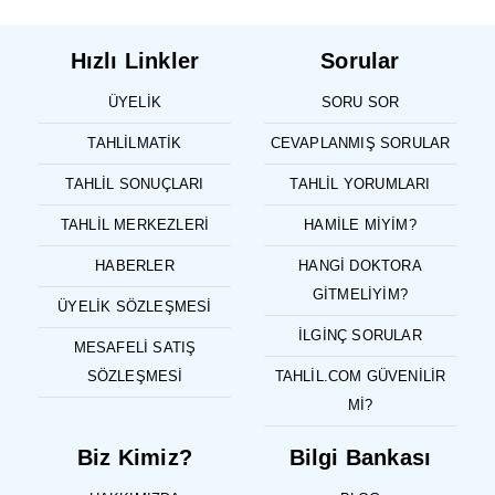
Hızlı Linkler
Sorular
ÜYELIK
SORU SOR
TAHLILMATIK
CEVAPLANMIŞ SORULAR
TAHLIL SONUÇLARI
TAHLIL YORUMLARI
TAHLIL MERKEZLERI
HAMILE MIYIM?
HABERLER
HANGI DOKTORA
GITMELIYIM?
ÜYELIK SÖZLEŞMESI
İLGINÇ SORULAR
MESAFELI SATIŞ
SÖZLEŞMESI
TAHLIL.COM GÜVENILIR
MI?
Biz Kimiz?
Bilgi Bankası