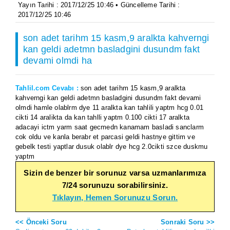
Yayın Tarihi : 2017/12/25 10:46 • Güncelleme Tarihi :
2017/12/25 10:46
son adet tarihm 15 kasm,9 aralkta kahverngi
kan geldi adetmn basladgini dusundm fakt
devami olmdi ha
Tahlil.com Cevabı :
son adet tarihm 15 kasm,9 aralkta
kahverngi kan geldi adetmn basladgini dusundm fakt devami
olmdi hamle olablrm dye 11 aralkta kan tahlili yaptm hcg 0.01
cikti 14 aralikta da kan tahlli yaptm 0.100 cikti 17 aralkta
adacayi ictm yarm saat gecmedn kanamam basladi sanclarm
cok oldu ve kanla berabr et parcasi geldi hastnye gittim ve
gebelk testi yaptlar dusuk olablr dye hcg 2.0cikti szce duskmu
yaptm
Sizin de benzer bir sorunuz varsa uzmanlarımıza
7/24 sorunuzu sorabilirsiniz.
Tıklayın, Hemen Sorunuzu Sorun.
<< Önceki Soru
Sonraki Soru >>