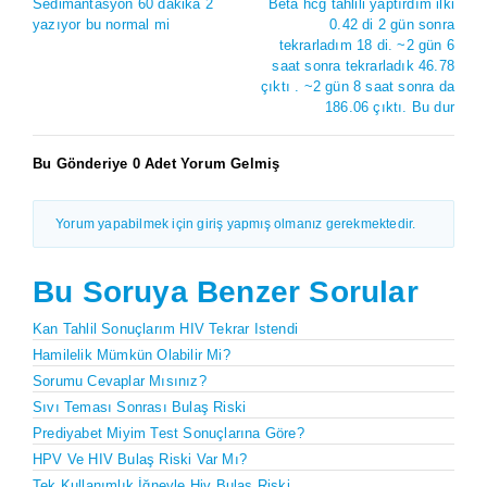
Sedimantasyon 60 dakika 2
Beta hcg tahlili yaptırdım ilki
yazıyor bu normal mi
0.42 di 2 gün sonra
tekrarladım 18 di. ~2 gün 6
saat sonra tekrarladık 46.78
çıktı . ~2 gün 8 saat sonra da
186.06 çıktı. Bu dur
Bu Gönderiye 0 Adet Yorum Gelmiş
Yorum yapabilmek için giriş yapmış olmanız gerekmektedir.
Bu Soruya Benzer Sorular
Kan Tahlil Sonuçlarım HIV Tekrar Istendi
Hamilelik Mümkün Olabilir Mi?
Sorumu Cevaplar Mısınız?
Sıvı Teması Sonrası Bulaş Riski
Prediyabet Miyim Test Sonuçlarına Göre?
HPV Ve HIV Bulaş Riski Var Mı?
Tek Kullanımlık İğneyle Hiv Bulaş Riski