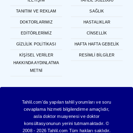
İLETIŞIM
TAHLIL SÖZLÜĞÜ
TANITIM VE REKLAM
SAĞLIK
DOKTORLARIMIZ
HASTALIKLAR
EDITÖRLERIMIZ
CINSELLIK
GIZLILIK POLITIKASI
HAFTA HAFTA GEBELIK
KIŞISEL VERILER
RESIMLI BILGILER
HAKKINDA AYDINLATMA
METNI
Tahlil.com'da yapılan tahlil yorumları ve soru
cevaplama hizmeti bilgilendirme amaçlıdır,
asla doktor muayenesi ve doktor
konsültasyonunun yerini tutmamaktadır. ©
2008 - 2026 Tahlil.com Tüm hakları saklıdır.