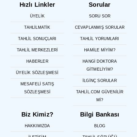
Hızlı Linkler
Sorular
ÜYELIK
SORU SOR
TAHLILMATIK
CEVAPLANMIŞ SORULAR
TAHLIL SONUÇLARI
TAHLIL YORUMLARI
TAHLIL MERKEZLERI
HAMILE MIYIM?
HABERLER
HANGI DOKTORA
GITMELIYIM?
ÜYELIK SÖZLEŞMESI
İLGINÇ SORULAR
MESAFELI SATIŞ
SÖZLEŞMESI
TAHLIL.COM GÜVENILIR
MI?
Biz Kimiz?
Bilgi Bankası
HAKKIMIZDA
BLOG