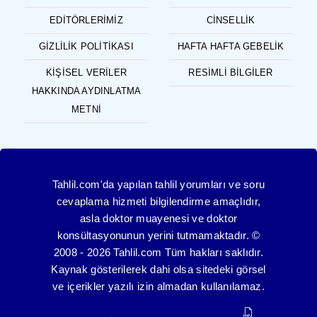
EDITÖRLERIMIZ
CINSELLIK
GIZLILIK POLITIKASI
HAFTA HAFTA GEBELIK
KIŞISEL VERILER
RESIMLI BILGILER
HAKKINDA AYDINLATMA
METNI
Tahlil.com'da yapılan tahlil yorumları ve soru
cevaplama hizmeti bilgilendirme amaçlıdır,
asla doktor muayenesi ve doktor
konsültasyonunun yerini tutmamaktadır. ©
2008 - 2026 Tahlil.com Tüm hakları saklıdır.
Kaynak gösterilerek dahi olsa sitedeki görsel
ve içerikler yazılı izin almadan kullanılamaz.