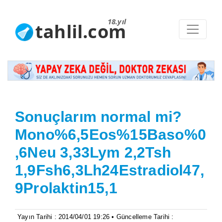
18.yıl
tahlil.com
Sonuçlarım normal mi?
Mono%6,5Eos%15Baso%0
,6Neu 3,33Lym 2,2Tsh
1,9Fsh6,3Lh24Estradiol47,
9Prolaktin15,1
Yayın Tarihi : 2014/04/01 19:26 • Güncelleme Tarihi :