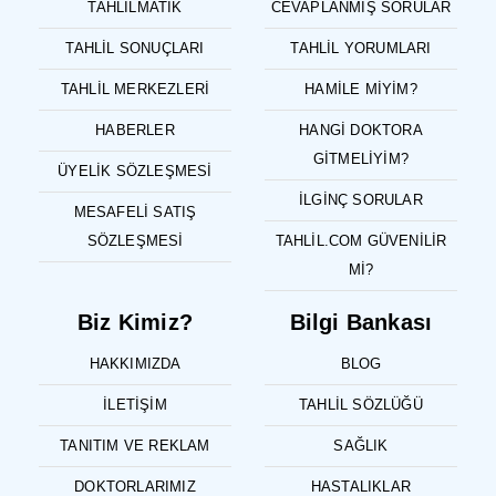
TAHLILMATIK
CEVAPLANMIŞ SORULAR
TAHLIL SONUÇLARI
TAHLIL YORUMLARI
TAHLIL MERKEZLERI
HAMILE MIYIM?
HABERLER
HANGI DOKTORA
GITMELIYIM?
ÜYELIK SÖZLEŞMESI
İLGINÇ SORULAR
MESAFELI SATIŞ
SÖZLEŞMESI
TAHLIL.COM GÜVENILIR
MI?
Biz Kimiz?
Bilgi Bankası
HAKKIMIZDA
BLOG
İLETIŞIM
TAHLIL SÖZLÜĞÜ
TANITIM VE REKLAM
SAĞLIK
DOKTORLARIMIZ
HASTALIKLAR