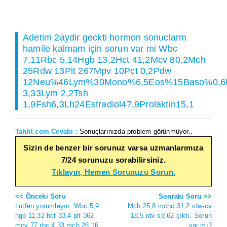
Adetim 2aydir geckti hormon sonuclarm
hamile kalmam için sorun var mi Wbc
7,11Rbc 5,14Hgb 13,2Hct 41,2Mcv 80,2Mch
25Rdw 13Plt 267Mpv 10Pct 0,2Pdw
12Neu%46Lym%30Mono%6,5Eos%15Baso%0,6
3,33Lym 2,2Tsh
1,9Fsh6,3Lh24Estradiol47,9Prolaktin15,1
Tahlil.com Cevabı :
Sonuçlarınızda problem görünmüyor..
Sizin de benzer bir sorunuz varsa uzmanlarımıza
7/24 sorunuzu sorabilirsiniz.
Tıklayın, Hemen Sorunuzu Sorun.
<< Önceki Soru
Sonraki Soru >>
Lütfen yorumlayın. Wbc 5,9
Mch 25,8 mchc 31,2 rdw-cv
hgb 11,32 hct 33,4 plt 362
18,5 rdv-sd 62 çıktı. Sorun
mcv 77 rbc 4,33 mch 26,16
var mı?