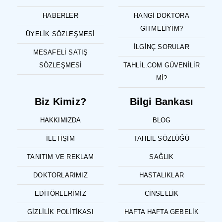
HABERLER
HANGI DOKTORA
GITMELIYIM?
ÜYELIK SÖZLEŞMESI
İLGINÇ SORULAR
MESAFELI SATIŞ
SÖZLEŞMESI
TAHLIL.COM GÜVENILIR
MI?
Biz Kimiz?
Bilgi Bankası
HAKKIMIZDA
BLOG
İLETIŞIM
TAHLIL SÖZLÜĞÜ
TANITIM VE REKLAM
SAĞLIK
DOKTORLARIMIZ
HASTALIKLAR
EDITÖRLERIMIZ
CINSELLIK
GIZLILIK POLITIKASI
HAFTA HAFTA GEBELIK