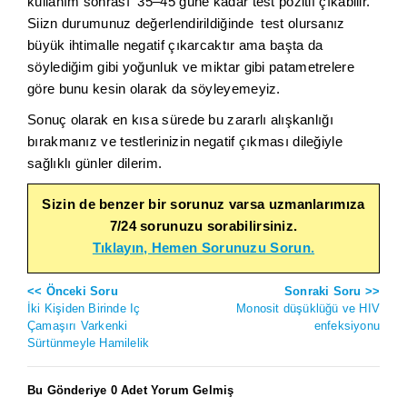
kullanım sonrası 35–45 güne kadar test pozitif çıkabilir.
Siizn durumunuz değerlendirildiğinde test olursanız
büyük ihtimalle negatif çıkarcaktır ama başta da
söylediğim gibi yoğunluk ve miktar gibi patametrelere
göre bunu kesin olarak da söyleyemeyiz.
Sonuç olarak en kısa sürede bu zararlı alışkanlığı
bırakmanız ve testlerinizin negatif çıkması dileğiyle
sağlıklı günler dilerim.
Sizin de benzer bir sorunuz varsa uzmanlarımıza
7/24 sorunuzu sorabilirsiniz.
Tıklayın, Hemen Sorunuzu Sorun.
<< Önceki Soru
Sonraki Soru >>
İki Kişiden Birinde Iç
Monosit düşüklüğü ve HIV
Çamaşırı Varkenki
enfeksiyonu
Sürtünmeyle Hamilelik
Bu Gönderiye 0 Adet Yorum Gelmiş