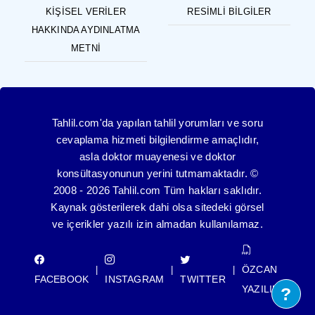
KIŞISEL VERILER
RESIMLI BILGILER
HAKKINDA AYDINLATMA
METNI
Tahlil.com'da yapılan tahlil yorumları ve soru
cevaplama hizmeti bilgilendirme amaçlıdır,
asla doktor muayenesi ve doktor
konsültasyonunun yerini tutmamaktadır. ©
2008 - 2026 Tahlil.com Tüm hakları saklıdır.
Kaynak gösterilerek dahi olsa sitedeki görsel
ve içerikler yazılı izin almadan kullanılamaz.
ÖZCAN
|
|
|
FACEBOOK
INSTAGRAM
TWITTER
YAZILIM
?