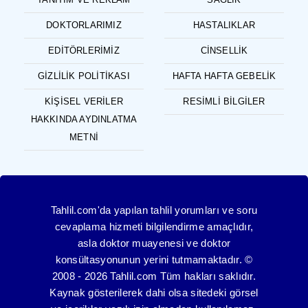
DOKTORLARIMIZ
HASTALIKLAR
EDITÖRLERIMIZ
CINSELLIK
GIZLILIK POLITIKASI
HAFTA HAFTA GEBELIK
KIŞISEL VERILER
RESIMLI BILGILER
HAKKINDA AYDINLATMA
METNI
Tahlil.com'da yapılan tahlil yorumları ve soru
cevaplama hizmeti bilgilendirme amaçlıdır,
asla doktor muayenesi ve doktor
konsültasyonunun yerini tutmamaktadır. ©
2008 - 2026 Tahlil.com Tüm hakları saklıdır.
Kaynak gösterilerek dahi olsa sitedeki görsel