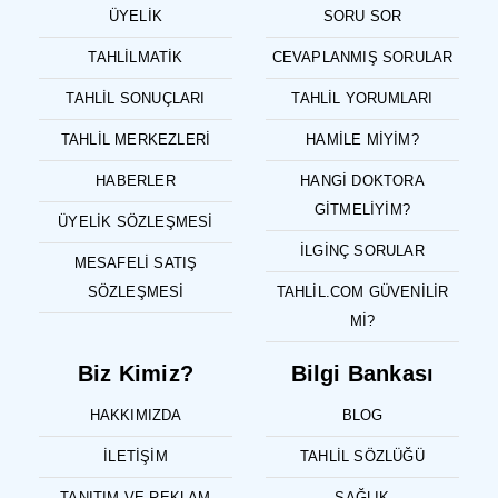
ÜYELIK
SORU SOR
TAHLILMATIK
CEVAPLANMIŞ SORULAR
TAHLIL SONUÇLARI
TAHLIL YORUMLARI
TAHLIL MERKEZLERI
HAMILE MIYIM?
HABERLER
HANGI DOKTORA
GITMELIYIM?
ÜYELIK SÖZLEŞMESI
İLGINÇ SORULAR
MESAFELI SATIŞ
SÖZLEŞMESI
TAHLIL.COM GÜVENILIR
MI?
Biz Kimiz?
Bilgi Bankası
HAKKIMIZDA
BLOG
İLETIŞIM
TAHLIL SÖZLÜĞÜ
TANITIM VE REKLAM
SAĞLIK