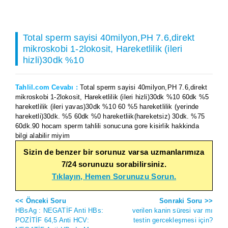
Total sperm sayisi 40milyon,PH 7.6,direkt
mikroskobi 1-2lokosit, Hareketlilik (ileri
hizli)30dk %10
Tahlil.com Cevabı :
Total sperm sayisi 40milyon,PH 7.6,direkt
mikroskobi 1-2lokosit, Hareketlilik (ileri hizli)30dk %10 60dk %5
hareketlilik (ileri yavas)30dk %10 60 %5 hareketlilik (yerinde
hareketli)30dk. %5 60dk %0 hareketliik(hareketsiz) 30dk. %75
60dk.90 hocam sperm tahlili sonucuna gore kisirlik hakkinda
bilgi alabilir miyim
Sizin de benzer bir sorunuz varsa uzmanlarımıza
7/24 sorunuzu sorabilirsiniz.
Tıklayın, Hemen Sorunuzu Sorun.
<< Önceki Soru
Sonraki Soru >>
HBsAg : NEGATİF Anti HBs:
verilen kanin süresi var mı
POZİTİF 64,5 Anti HCV:
testin gercekleşmesi için?