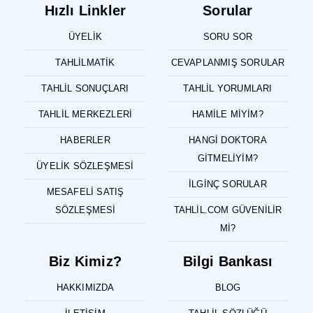
Hızlı Linkler
Sorular
ÜYELIK
SORU SOR
TAHLILMATIK
CEVAPLANMIŞ SORULAR
TAHLIL SONUÇLARI
TAHLIL YORUMLARI
TAHLIL MERKEZLERI
HAMILE MIYIM?
HABERLER
HANGI DOKTORA
GITMELIYIM?
ÜYELIK SÖZLEŞMESI
İLGINÇ SORULAR
MESAFELI SATIŞ
SÖZLEŞMESI
TAHLIL.COM GÜVENILIR
MI?
Biz Kimiz?
Bilgi Bankası
HAKKIMIZDA
BLOG