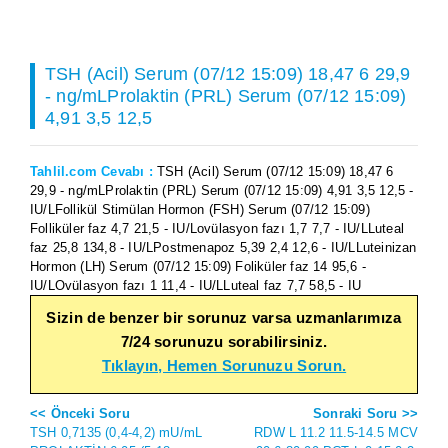
TSH (Acil) Serum (07/12 15:09) 18,47 6 29,9
- ng/mLProlaktin (PRL) Serum (07/12 15:09)
4,91 3,5 12,5
Tahlil.com Cevabı :
TSH (Acil) Serum (07/12 15:09) 18,47 6
29,9 - ng/mLProlaktin (PRL) Serum (07/12 15:09) 4,91 3,5 12,5 -
IU/LFollikül Stimülan Hormon (FSH) Serum (07/12 15:09)
Folliküler faz 4,7 21,5 - IU/Lovülasyon fazı 1,7 7,7 - IU/LLuteal
faz 25,8 134,8 - IU/LPostmenapoz 5,39 2,4 12,6 - IU/LLuteinizan
Hormon (LH) Serum (07/12 15:09) Foliküler faz 14 95,6 -
IU/LOvülasyon fazı 1 11,4 - IU/LLuteal faz 7,7 58,5 - IU
Sizin de benzer bir sorunuz varsa uzmanlarımıza
7/24 sorunuzu sorabilirsiniz.
Tıklayın, Hemen Sorunuzu Sorun.
<< Önceki Soru
Sonraki Soru >>
TSH 0,7135 (0,4-4,2) mU/mL
RDW L 11.2 11.5-14.5 MCV