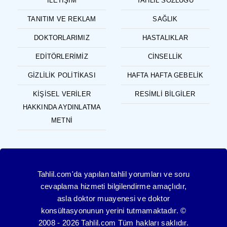
İLETIŞIM
TAHLIL SÖZLÜĞÜ
TANITIM VE REKLAM
SAĞLIK
DOKTORLARIMIZ
HASTALIKLAR
EDITÖRLERIMIZ
CINSELLIK
GIZLILIK POLITIKASI
HAFTA HAFTA GEBELIK
KIŞISEL VERILER
RESIMLI BILGILER
HAKKINDA AYDINLATMA
METNI
Tahlil.com'da yapılan tahlil yorumları ve soru
cevaplama hizmeti bilgilendirme amaçlıdır,
asla doktor muayenesi ve doktor
konsültasyonunun yerini tutmamaktadır. ©
2008 - 2026 Tahlil.com Tüm hakları saklıdır.