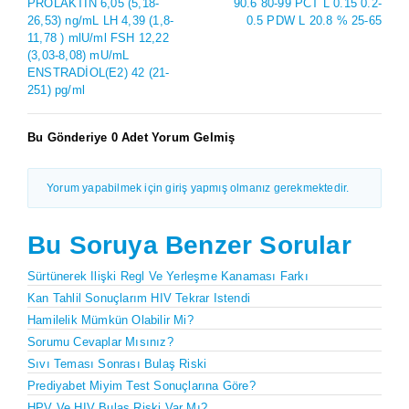
PROLAKTİN 6,05 (5,18-
90.6 80-99 PCT L 0.15 0.2-
26,53) ng/mL LH 4,39 (1,8-
0.5 PDW L 20.8 % 25-65
11,78 ) mlU/ml FSH 12,22
(3,03-8,08) mU/mL
ENSTRADİOL(E2) 42 (21-
251) pg/ml
Bu Gönderiye 0 Adet Yorum Gelmiş
Yorum yapabilmek için giriş yapmış olmanız gerekmektedir.
Bu Soruya Benzer Sorular
Sürtünerek Ilişki Regl Ve Yerleşme Kanaması Farkı
Kan Tahlil Sonuçlarım HIV Tekrar Istendi
Hamilelik Mümkün Olabilir Mi?
Sorumu Cevaplar Mısınız?
Sıvı Teması Sonrası Bulaş Riski
Prediyabet Miyim Test Sonuçlarına Göre?
HPV Ve HIV Bulaş Riski Var Mı?