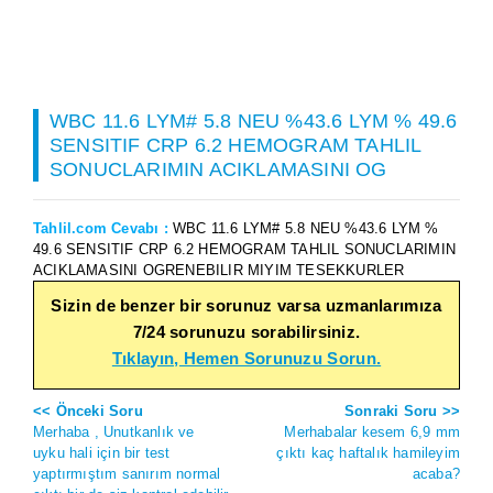
WBC 11.6 LYM# 5.8 NEU %43.6 LYM % 49.6
SENSITIF CRP 6.2 HEMOGRAM TAHLIL
SONUCLARIMIN ACIKLAMASINI OG
Tahlil.com Cevabı :
WBC 11.6 LYM# 5.8 NEU %43.6 LYM %
49.6 SENSITIF CRP 6.2 HEMOGRAM TAHLIL SONUCLARIMIN
ACIKLAMASINI OGRENEBILIR MIYIM TESEKKURLER
Sizin de benzer bir sorunuz varsa uzmanlarımıza
7/24 sorunuzu sorabilirsiniz.
Tıklayın, Hemen Sorunuzu Sorun.
<< Önceki Soru
Sonraki Soru >>
Merhaba , Unutkanlık ve
Merhabalar kesem 6,9 mm
uyku hali için bir test
çıktı kaç haftalık hamileyim
yaptırmıştım sanırım normal
acaba?