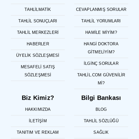
TAHLILMATIK
CEVAPLANMIŞ SORULAR
TAHLIL SONUÇLARI
TAHLIL YORUMLARI
TAHLIL MERKEZLERI
HAMILE MIYIM?
HABERLER
HANGI DOKTORA
GITMELIYIM?
ÜYELIK SÖZLEŞMESI
İLGINÇ SORULAR
MESAFELI SATIŞ
SÖZLEŞMESI
TAHLIL.COM GÜVENILIR
MI?
Biz Kimiz?
Bilgi Bankası
HAKKIMIZDA
BLOG
İLETIŞIM
TAHLIL SÖZLÜĞÜ
TANITIM VE REKLAM
SAĞLIK