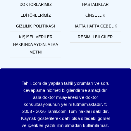
DOKTORLARIMIZ
HASTALIKLAR
EDITÖRLERIMIZ
CINSELLIK
GIZLILIK POLITIKASI
HAFTA HAFTA GEBELIK
KIŞISEL VERILER
RESIMLI BILGILER
HAKKINDA AYDINLATMA
METNI
Tahlil.com'da yapılan tahlil yorumları ve soru
cevaplama hizmeti bilgilendirme amaçlıdır,
asla doktor muayenesi ve doktor
konsültasyonunun yerini tutmamaktadır. ©
2008 - 2026 Tahlil.com Tüm hakları saklıdır.
Kaynak gösterilerek dahi olsa sitedeki görsel
ve içerikler yazılı izin almadan kullanılamaz.