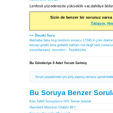
Lenfosit yüzedenizde yükseklik var,dahiliye bölü
Sizin de benzer bir sorunuz varsa
Tıklayın, H
<< Önceki Soru
Merhaba beta hcg testimin sonucu 17240,4 çıktı doktor
keseyi gördü ama gebelik haftam net değil test sonuc
yorumlarsanız sevinirim.. Teşekkürler
Bu Gönderiye 0 Adet Yorum Gelmiş
Yorum yapabilmek için giriş yapmış olmanız gerekmekte
Bu Soruya Benzer Sorul
Kan Tahlil Sonuçlarım HIV Tekrar Istendi
Hamilelik Mümkün Olabilir Mi?