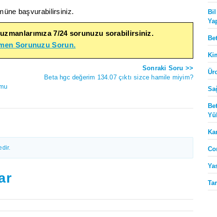
müne başvurabilirsiniz.
Bi
Ya
 uzmanlarımıza 7/24 sorunuzu sorabilirsiniz.
Be
emen Sorunuzu Sorun.
Ki
Sonraki Soru >>
Ür
Beta hgc değerim 134.07 çıktı sizce hamile miyim?
umu
Sa
Be
Yü
Ka
dir.
Co
Ya
ar
Ta