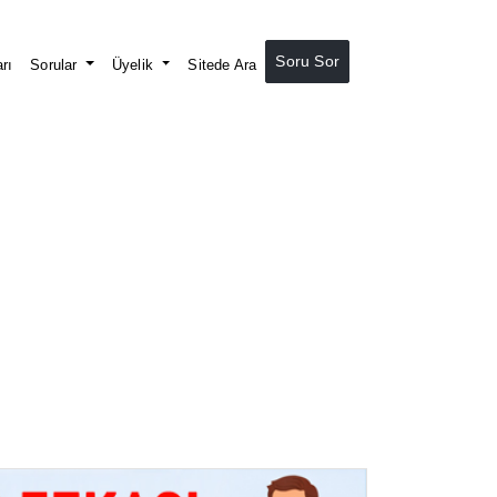
Soru Sor
rı
Sorular
Üyelik
Sitede Ara