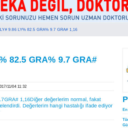
LY# 9.86 LY% 82.5 GRA% 9.7 GRA# 1,16
Y% 82.5 GRA% 9.7 GRA#
2017/11/04 11:32
P
GRA# 1,16Diğer değerlerim normal, fakat
lendirdi. Değerlerim hangi hastalığı ifade ediyor
En
?
Tü
Gü