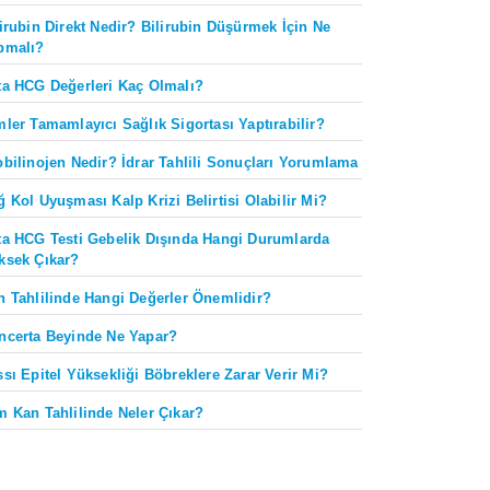
lirubin Direkt Nedir? Bilirubin Düşürmek İçin Ne
pmalı?
ta HCG Değerleri Kaç Olmalı?
mler Tamamlayıcı Sağlık Sigortası Yaptırabilir?
obilinojen Nedir? İdrar Tahlili Sonuçları Yorumlama
ğ Kol Uyuşması Kalp Krizi Belirtisi Olabilir Mi?
ta HCG Testi Gebelik Dışında Hangi Durumlarda
ksek Çıkar?
n Tahlilinde Hangi Değerler Önemlidir?
ncerta Beyinde Ne Yapar?
ssı Epitel Yüksekliği Böbreklere Zarar Verir Mi?
m Kan Tahlilinde Neler Çıkar?