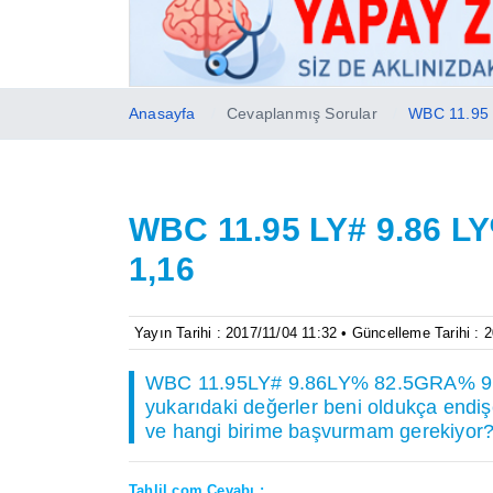
Anasayfa
Cevaplanmış Sorular
WBC 11.95 
WBC 11.95 LY# 9.86 L
1,16
Yayın Tarihi : 2017/11/04 11:32 • Güncelleme Tarihi : 
WBC 11.95LY# 9.86LY% 82.5GRA% 9.7
yukarıdaki değerler beni oldukça endişe
ve hangi birime başvurmam gerekiyor
Tahlil.com Cevabı :