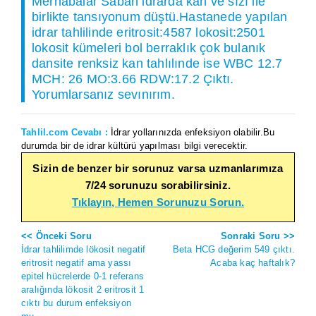
Merhabalar Sabah idrarda kan ve sızı ile
birlikte tansıyonum düştü.Hastanede yapılan
idrar tahlilinde eritrosit:4587 lokosit:2501
lokosit kümeleri bol berraklık çok bulanık
dansite renksiz kan tahlılınde ise WBC 12.7
MCH: 26 MO:3.66 RDW:17.2 Çıktı.
Yorumlarsanız sevınırım.
Tahlil.com Cevabı :
İdrar yollarınızda enfeksiyon olabilir.Bu
durumda bir de idrar kültürü yapılması bilgi verecektir.
Sizin de benzer bir sorunuz varsa uzmanlarımıza
7/24 sorunuzu sorabilirsiniz.
Tıklayın, Hemen Sorunuzu Sorun.
<< Önceki Soru
Sonraki Soru >>
İdrar tahlilimde lökosit negatif
Beta HCG değerim 549 çıktı.
eritrosit negatif ama yassı
Acaba kaç haftalık?
epitel hücrelerde 0-1 referans
aralığında lökosit 2 eritrosit 1
cıktı bu durum enfeksiyon