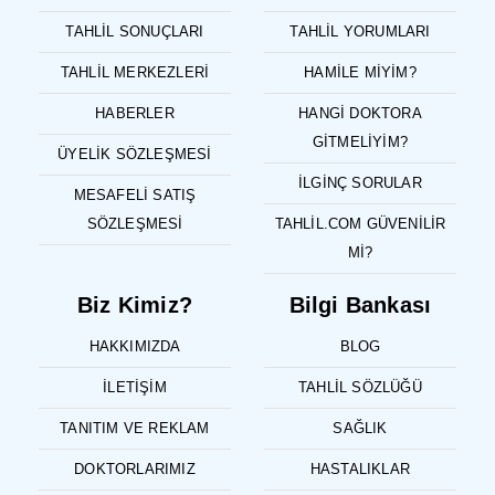
TAHLIL SONUÇLARI
TAHLIL YORUMLARI
TAHLIL MERKEZLERI
HAMILE MIYIM?
HABERLER
HANGI DOKTORA
GITMELIYIM?
ÜYELIK SÖZLEŞMESI
İLGINÇ SORULAR
MESAFELI SATIŞ
SÖZLEŞMESI
TAHLIL.COM GÜVENILIR
MI?
Biz Kimiz?
Bilgi Bankası
HAKKIMIZDA
BLOG
İLETIŞIM
TAHLIL SÖZLÜĞÜ
TANITIM VE REKLAM
SAĞLIK
DOKTORLARIMIZ
HASTALIKLAR