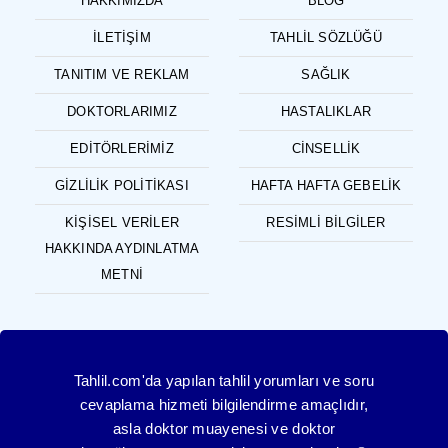
HAKKIMIZDA
BLOG
İLETIŞIM
TAHLIL SÖZLÜĞÜ
TANITIM VE REKLAM
SAĞLIK
DOKTORLARIMIZ
HASTALIKLAR
EDITÖRLERIMIZ
CINSELLIK
GIZLILIK POLITIKASI
HAFTA HAFTA GEBELIK
KIŞISEL VERILER
RESIMLI BILGILER
HAKKINDA AYDINLATMA
METNI
Tahlil.com'da yapılan tahlil yorumları ve soru
cevaplama hizmeti bilgilendirme amaçlıdır,
asla doktor muayenesi ve doktor