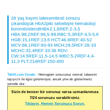
28 yaş bayım.talesemitesti sonucu
çıkandüşük HbA2piki sebebiyle hematoloji
kontrolüistendiHBA2:1,8REF:2-3,5
HBA:98,2REF:96,5-98.RBC:5,3REF:4,5-5,9
HGB:15,1REF:13,5 HCT:46,6REF:40-52
MCV:88,1REF:80-93 MCH:28,5REF:28-33
MCHC:32,4REF:33-36 RDV-
CW:14,5REF:11,5-14,5 WBC:5,2REF:4,4-
11,3 PLT:214REF:150-400
Tahlil.com Cevabı :
Hemogram sonucunuz normal, talasemi
taşıyıcılı ile ilgisi görünmüyor, ancak yine de göstermeniz
yerinde olur..
Sizin de benzer bir sorunuz varsa uzmanlarımıza
7/24 sorunuzu sorabilirsiniz.
Tıklayın, Hemen Sorunuzu Sorun.