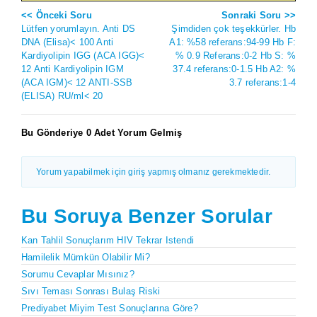
<< Önceki Soru
Sonraki Soru >>
Lütfen yorumlayın. Anti DS
Şimdiden çok teşekkürler. Hb
DNA (Elisa)< 100 Anti
A1: %58 referans:94-99 Hb F:
Kardiyolipin IGG (ACA IGG)<
% 0.9 Referans:0-2 Hb S: %
12 Anti Kardiyolipin IGM
37.4 referans:0-1.5 Hb A2: %
(ACA IGM)< 12 ANTI-SSB
3.7 referans:1-4
(ELISA) RU/ml< 20
Bu Gönderiye 0 Adet Yorum Gelmiş
Yorum yapabilmek için giriş yapmış olmanız gerekmektedir.
Bu Soruya Benzer Sorular
Kan Tahlil Sonuçlarım HIV Tekrar Istendi
Hamilelik Mümkün Olabilir Mi?
Sorumu Cevaplar Mısınız?
Sıvı Teması Sonrası Bulaş Riski
Prediyabet Miyim Test Sonuçlarına Göre?