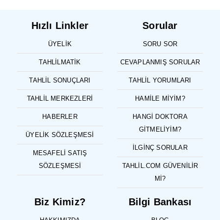
Hızlı Linkler
Sorular
ÜYELIK
SORU SOR
TAHLILMATIK
CEVAPLANMIŞ SORULAR
TAHLIL SONUÇLARI
TAHLIL YORUMLARI
TAHLIL MERKEZLERI
HAMILE MIYIM?
HABERLER
HANGI DOKTORA
GITMELIYIM?
ÜYELIK SÖZLEŞMESI
İLGINÇ SORULAR
MESAFELI SATIŞ
SÖZLEŞMESI
TAHLIL.COM GÜVENILIR
MI?
Biz Kimiz?
Bilgi Bankası