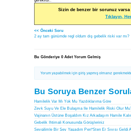
gerekirdi..
Sizin de benzer bir sorunuz varsa
Tıklayın, H
<< Önceki Soru
2 ay tam günümde regl oldum dış gebelik riski var mı?
Bu Gönderiye 0 Adet Yorum Gelmiş
Yorum yapabilmek için giriş yapmış olmanız gerekmekte
Bu Soruya Benzer Sorul
Hamilelik Var Mı Yok Mu Yazdıklarıma Göre
Zevk Suyu Ve Ele Bulaşma Ile Hamilelik Riski Olur Mu
Vajinanın Üstüne Boşaldım Kız Arkadaşım Hamile Kalı
Gebelik Ihtimali Konusunda Görüşleriniz
Sevgilimle Bir Şey Yaşadım Pen*sten Er Sıvısı Geldi 