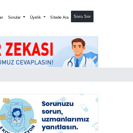
Soru Sor
rı
Sorular
Üyelik
Sitede Ara