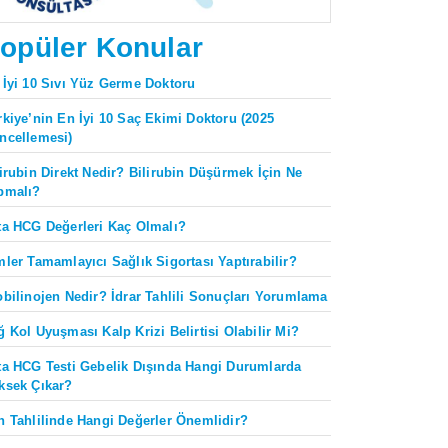
opüler Konular
 İyi 10 Sıvı Yüz Germe Doktoru
rkiye’nin En İyi 10 Saç Ekimi Doktoru (2025
ncellemesi)
lirubin Direkt Nedir? Bilirubin Düşürmek İçin Ne
pmalı?
ta HCG Değerleri Kaç Olmalı?
mler Tamamlayıcı Sağlık Sigortası Yaptırabilir?
obilinojen Nedir? İdrar Tahlili Sonuçları Yorumlama
ğ Kol Uyuşması Kalp Krizi Belirtisi Olabilir Mi?
ta HCG Testi Gebelik Dışında Hangi Durumlarda
ksek Çıkar?
n Tahlilinde Hangi Değerler Önemlidir?