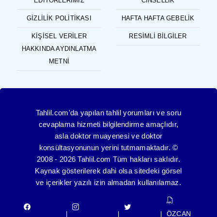
EDITÖRLERIMIZ
CINSELLIK
GIZLILIK POLITIKASI
HAFTA HAFTA GEBELIK
KIŞISEL VERILER
RESIMLI BILGILER
HAKKINDA AYDINLATMA
METNI
Tahlil.com'da yapılan tahlil yorumları ve soru
cevaplama hizmeti bilgilendirme amaçlıdır,
asla doktor muayenesi ve doktor
konsültasyonunun yerini tutmamaktadır. ©
2008 - 2026 Tahlil.com Tüm hakları saklıdır.
Kaynak gösterilerek dahi olsa sitedeki görsel
ve içerikler yazılı izin almadan kullanılamaz.
ÖZCAN
|
|
|