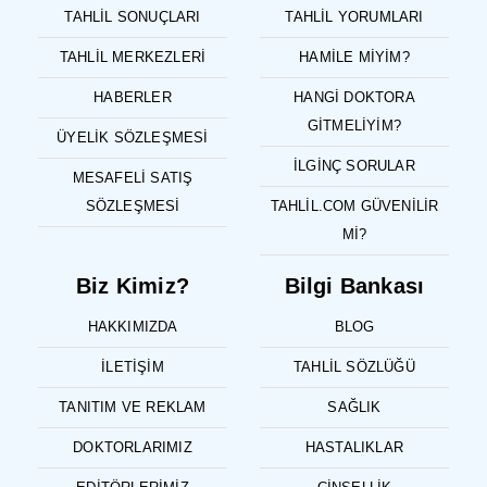
TAHLIL SONUÇLARI
TAHLIL YORUMLARI
TAHLIL MERKEZLERI
HAMILE MIYIM?
HABERLER
HANGI DOKTORA
GITMELIYIM?
ÜYELIK SÖZLEŞMESI
İLGINÇ SORULAR
MESAFELI SATIŞ
SÖZLEŞMESI
TAHLIL.COM GÜVENILIR
MI?
Biz Kimiz?
Bilgi Bankası
HAKKIMIZDA
BLOG
İLETIŞIM
TAHLIL SÖZLÜĞÜ
TANITIM VE REKLAM
SAĞLIK
DOKTORLARIMIZ
HASTALIKLAR