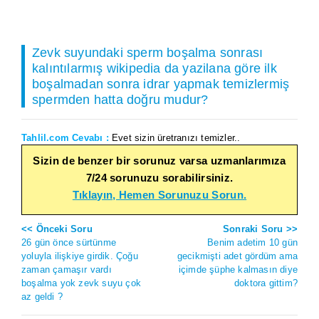
Zevk suyundaki sperm boşalma sonrası
kalıntılarmış wikipedia da yazilana göre ilk
boşalmadan sonra idrar yapmak temizlermiş
spermden hatta doğru mudur?
Tahlil.com Cevabı :
Evet sizin üretranızı temizler..
Sizin de benzer bir sorunuz varsa uzmanlarımıza
7/24 sorunuzu sorabilirsiniz.
Tıklayın, Hemen Sorunuzu Sorun.
<< Önceki Soru
Sonraki Soru >>
26 gün önce sürtünme
Benim adetim 10 gün
yoluyla ilişkiye girdik. Çoğu
gecikmişti adet gördüm ama
zaman çamaşır vardı
içimde şüphe kalmasın diye
boşalma yok zevk suyu çok
doktora gittim?
az geldi ?