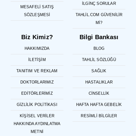
İLGINÇ SORULAR
MESAFELI SATIŞ
SÖZLEŞMESI
TAHLIL.COM GÜVENILIR
MI?
Biz Kimiz?
Bilgi Bankası
HAKKIMIZDA
BLOG
İLETIŞIM
TAHLIL SÖZLÜĞÜ
TANITIM VE REKLAM
SAĞLIK
DOKTORLARIMIZ
HASTALIKLAR
EDITÖRLERIMIZ
CINSELLIK
GIZLILIK POLITIKASI
HAFTA HAFTA GEBELIK
KIŞISEL VERILER
RESIMLI BILGILER
HAKKINDA AYDINLATMA
METNI