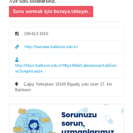
7/24 Soru sorabilirsiniz.
Soru sormak için buraya tıklayın.
266-612-1010
http://hastane.balikesir.edu.tr/
http://hbys.balikesir.edu.tr/HbysWeb/Laboratuvar/LabSon
ucSorgula.aspx
Çağış Yerleşkesi 10145 Bigadiç yolu üzeri 17. km
Balıkesir