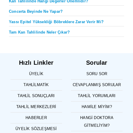
Kan Tahlilinde Hangi Değerler Önemlidir?
Concerta Beyinde Ne Yapar?
Yassı Epitel Yüksekliği Böbreklere Zarar Verir Mi?
Tam Kan Tahlilinde Neler Çıkar?
Hızlı Linkler
Sorular
ÜYELIK
SORU SOR
TAHLILMATIK
CEVAPLANMIŞ SORULAR
TAHLIL SONUÇLARI
TAHLIL YORUMLARI
TAHLIL MERKEZLERI
HAMILE MIYIM?
HABERLER
HANGI DOKTORA
GITMELIYIM?
ÜYELIK SÖZLEŞMESI