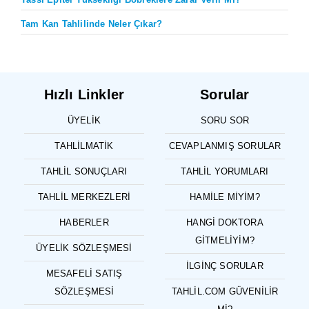
Tam Kan Tahlilinde Neler Çıkar?
Hızlı Linkler
Sorular
ÜYELIK
SORU SOR
TAHLILMATIK
CEVAPLANMIŞ SORULAR
TAHLIL SONUÇLARI
TAHLIL YORUMLARI
TAHLIL MERKEZLERI
HAMILE MIYIM?
HABERLER
HANGI DOKTORA
GITMELIYIM?
ÜYELIK SÖZLEŞMESI
İLGINÇ SORULAR
MESAFELI SATIŞ
SÖZLEŞMESI
TAHLIL.COM GÜVENILIR