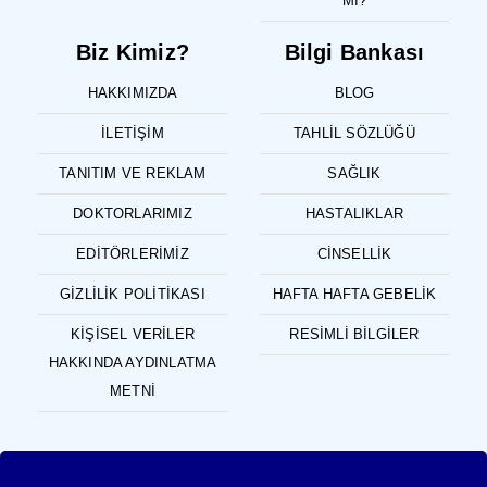
MI?
Biz Kimiz?
Bilgi Bankası
HAKKIMIZDA
BLOG
İLETIŞIM
TAHLIL SÖZLÜĞÜ
TANITIM VE REKLAM
SAĞLIK
DOKTORLARIMIZ
HASTALIKLAR
EDITÖRLERIMIZ
CINSELLIK
GIZLILIK POLITIKASI
HAFTA HAFTA GEBELIK
KIŞISEL VERILER
RESIMLI BILGILER
HAKKINDA AYDINLATMA
METNI