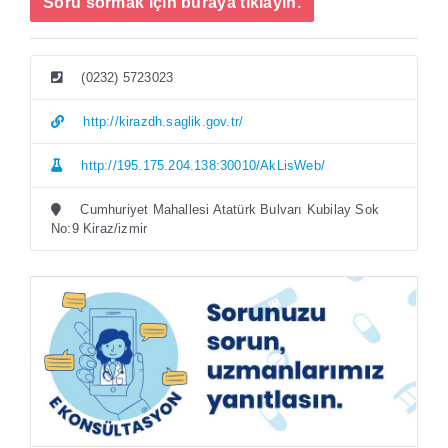
Soru sormak için buraya tıklayın.
(0232) 5723023
http://kirazdh.saglik.gov.tr/
http://195.175.204.138:30010/AkLisWeb/
Cumhuriyet Mahallesi Atatürk Bulvarı Kubilay Sok
No:9 Kiraz/izmir