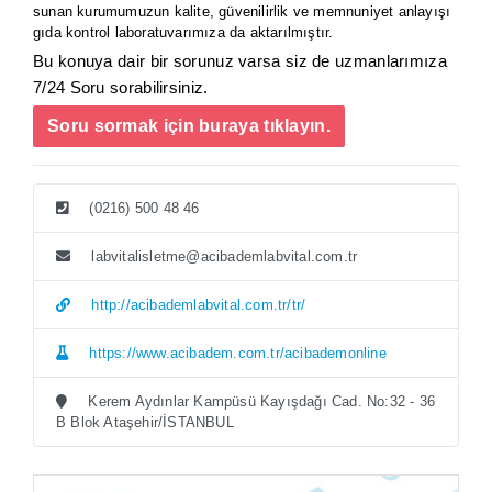
sunan kurumumuzun kalite, güvenilirlik ve memnuniyet anlayışı
gıda kontrol laboratuvarımıza da aktarılmıştır.
Bu konuya dair bir sorunuz varsa siz de uzmanlarımıza
7/24 Soru sorabilirsiniz.
Soru sormak için buraya tıklayın.
(0216) 500 48 46
labvitalisletme@acibademlabvital.com.tr
http://acibademlabvital.com.tr/tr/
https://www.acibadem.com.tr/acibademonline
Kerem Aydınlar Kampüsü Kayışdağı Cad. No:32 - 36
B Blok Ataşehir/İSTANBUL