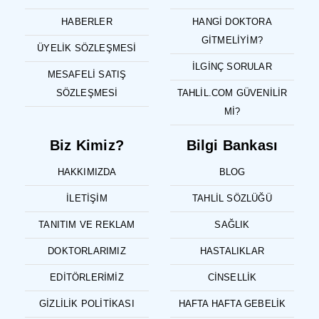
HABERLER
HANGI DOKTORA
GITMELIYIM?
ÜYELIK SÖZLEŞMESI
İLGINÇ SORULAR
MESAFELI SATIŞ
SÖZLEŞMESI
TAHLIL.COM GÜVENILIR
MI?
Biz Kimiz?
Bilgi Bankası
HAKKIMIZDA
BLOG
İLETIŞIM
TAHLIL SÖZLÜĞÜ
TANITIM VE REKLAM
SAĞLIK
DOKTORLARIMIZ
HASTALIKLAR
EDITÖRLERIMIZ
CINSELLIK
GIZLILIK POLITIKASI
HAFTA HAFTA GEBELIK