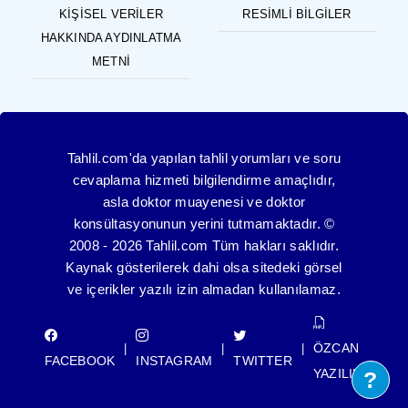
KIŞISEL VERILER
RESIMLI BILGILER
HAKKINDA AYDINLATMA
METNI
Tahlil.com'da yapılan tahlil yorumları ve soru
cevaplama hizmeti bilgilendirme amaçlıdır,
asla doktor muayenesi ve doktor
konsültasyonunun yerini tutmamaktadır. ©
2008 - 2026 Tahlil.com Tüm hakları saklıdır.
Kaynak gösterilerek dahi olsa sitedeki görsel
ve içerikler yazılı izin almadan kullanılamaz.
ÖZCAN
|
|
|
FACEBOOK
INSTAGRAM
TWITTER
YAZILIM
?