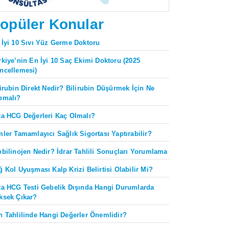
opüler Konular
 İyi 10 Sıvı Yüz Germe Doktoru
rkiye’nin En İyi 10 Saç Ekimi Doktoru (2025
ncellemesi)
lirubin Direkt Nedir? Bilirubin Düşürmek İçin Ne
pmalı?
ta HCG Değerleri Kaç Olmalı?
mler Tamamlayıcı Sağlık Sigortası Yaptırabilir?
obilinojen Nedir? İdrar Tahlili Sonuçları Yorumlama
ğ Kol Uyuşması Kalp Krizi Belirtisi Olabilir Mi?
ta HCG Testi Gebelik Dışında Hangi Durumlarda
ksek Çıkar?
n Tahlilinde Hangi Değerler Önemlidir?