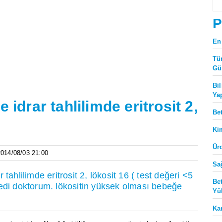
P
En
Tü
Gü
Bi
Ya
 idrar tahlilimde eritrosit 2,
Be
Ki
Ür
 2014/08/03 21:00
Sa
tahlilimde eritrosit 2, lökosit 16 ( test değeri <5
Be
istedi doktorum. lökositin yüksek olması bebeğe
Yü
Ka