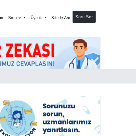
Soru Sor
rı
Sorular
Üyelik
Sitede Ara