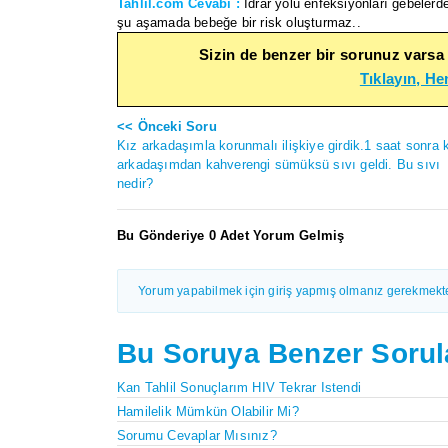
Tahlil.com Cevabı :
İdrar yolu enfeksiyonları gebelerde
şu aşamada bebeğe bir risk oluşturmaz..
Sizin de benzer bir sorunuz varsa
Tıklayın, H
<< Önceki Soru
Kız arkadaşımla korunmalı ilişkiye girdik.1 saat sonra 
arkadaşımdan kahverengi sümüksü sıvı geldi. Bu sıvı
nedir?
Bu Gönderiye 0 Adet Yorum Gelmiş
Yorum yapabilmek için giriş yapmış olmanız gerekmekte
Bu Soruya Benzer Sorul
Kan Tahlil Sonuçlarım HIV Tekrar Istendi
Hamilelik Mümkün Olabilir Mi?
Sorumu Cevaplar Mısınız?