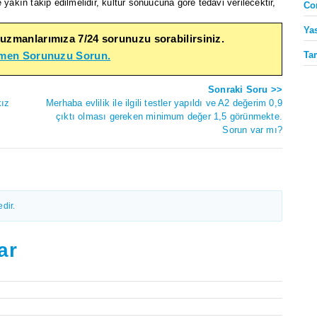
 yakın takip edilmelidir, kültür sonuucuna göre tedavi verilecektir,
Co
Ya
 uzmanlarımıza 7/24 sorunuzu sorabilirsiniz.
Ta
emen Sorunuzu Sorun.
Sonraki Soru >>
kız
Merhaba evlilik ile ilgili testler yapıldı ve A2 değerim 0,9
çıktı olması gereken minimum değer 1,5 görünmekte.
Sorun var mı?
dir.
ar