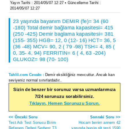
Yayın Tarihi : 2014/05/07 12:27 • Güncelleme Tarihi :
2014/05/07 12:27
23 yaşında bayanım DEMIR (fe)= 34 (60
-180) Total demir bağlama kapasitesi= 415
(250 -425) Demir baglama kapasitesi= 381
(155- 355) HGB= 12, 0 (12- 16) HCT= 36, 5
(36 -48) MCV= 90, 2 ( 79 -98) TSH= 4, 85 (
0, 35- 4, 94) FERRITIN= 6 ( 4, 63 -204)
GLUKOZ= 98 (70- 100)
Tahlil.com Cevabı :
Demir eksikliğiniz mevcuttur..Ancak kan
seviyeniz normal sınırlardadır..
Sizin de benzer bir sorunuz varsa uzmanlarımıza
7/24 sorunuzu sorabilirsiniz.
Tıklayın, Hemen Sorunuzu Sorun.
<< Önceki Soru
Sonraki Soru >>
Test Adı Test Sonucu Birim
Hocam benim annem 42
Referans Değeri Serbest T3
yaşında bugün plt testi 1590