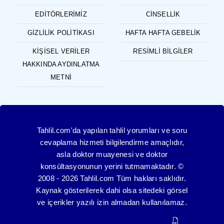
EDITÖRLERIMIZ
CINSELLIK
GIZLILIK POLITIKASI
HAFTA HAFTA GEBELIK
KIŞISEL VERILER
RESIMLI BILGILER
HAKKINDA AYDINLATMA
METNI
Tahlil.com'da yapılan tahlil yorumları ve soru
cevaplama hizmeti bilgilendirme amaçlıdır,
asla doktor muayenesi ve doktor
konsültasyonunun yerini tutmamaktadır. ©
2008 - 2026 Tahlil.com Tüm hakları saklıdır.
Kaynak gösterilerek dahi olsa sitedeki görsel
ve içerikler yazılı izin almadan kullanılamaz.