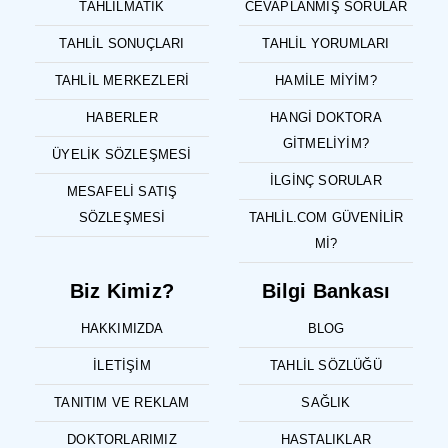
TAHLILMATIK
CEVAPLANMIŞ SORULAR
TAHLIL SONUÇLARI
TAHLIL YORUMLARI
TAHLIL MERKEZLERI
HAMILE MIYIM?
HABERLER
HANGI DOKTORA
GITMELIYIM?
ÜYELIK SÖZLEŞMESI
İLGINÇ SORULAR
MESAFELI SATIŞ
SÖZLEŞMESI
TAHLIL.COM GÜVENILIR
MI?
Biz Kimiz?
Bilgi Bankası
HAKKIMIZDA
BLOG
İLETIŞIM
TAHLIL SÖZLÜĞÜ
TANITIM VE REKLAM
SAĞLIK
DOKTORLARIMIZ
HASTALIKLAR