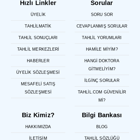
Hızlı Linkler
Sorular
ÜYELIK
SORU SOR
TAHLILMATIK
CEVAPLANMIŞ SORULAR
TAHLIL SONUÇLARI
TAHLIL YORUMLARI
TAHLIL MERKEZLERI
HAMILE MIYIM?
HABERLER
HANGI DOKTORA
GITMELIYIM?
ÜYELIK SÖZLEŞMESI
İLGINÇ SORULAR
MESAFELI SATIŞ
SÖZLEŞMESI
TAHLIL.COM GÜVENILIR
MI?
Biz Kimiz?
Bilgi Bankası
HAKKIMIZDA
BLOG
İLETIŞIM
TAHLIL SÖZLÜĞÜ