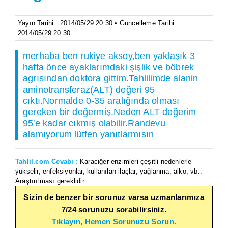
Yayın Tarihi : 2014/05/29 20:30 • Güncelleme Tarihi :
2014/05/29 20:30
merhaba ben rukiye aksoy,ben yaklaşık 3
hafta önce ayaklarımdaki şişlik ve böbrek
agrısından doktora gittim.Tahlilimde alanin
aminotransferaz(ALT) değeri 95
cıktı.Normalde 0-35 aralığında olması
gereken bir değermiş.Neden ALT değerim
95'e kadar cıkmış olabilir.Randevu
alamıyorum lütfen yanıtlarmısın
Tahlil.com Cevabı :
Karaciğer enzimleri çeşitli nedenlerle
yükselir, enfeksiyonlar, kullanılan ilaçlar, yağlanma, alko, vb..
Araştırılması gereklidir..
Sizin de benzer bir sorunuz varsa uzmanlarımıza
7/24 sorunuzu sorabilirsiniz.
Tıklayın, Hemen Sorunuzu Sorun.