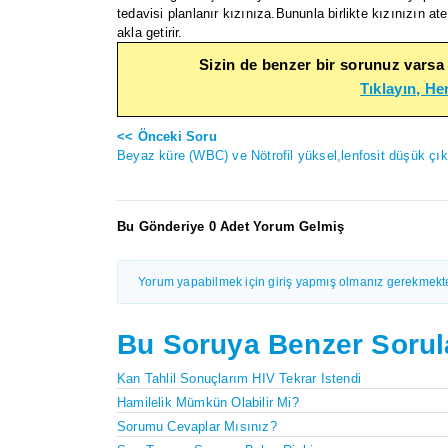
tedavisi planlanır kızınıza.Bununla birlikte kızınızın 
akla getirir.
Sizin de benzer bir sorunuz varsa
Tıklayın, H
<< Önceki Soru
Beyaz küre (WBC) ve Nötrofil yüksel,lenfosit düşük çık
Bu Gönderiye 0 Adet Yorum Gelmiş
Yorum yapabilmek için giriş yapmış olmanız gerekmekte
Bu Soruya Benzer Sorul
Kan Tahlil Sonuçlarım HIV Tekrar Istendi
Hamilelik Mümkün Olabilir Mi?
Sorumu Cevaplar Mısınız?