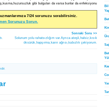
ateş,kusma,huzursuzluk gibi bulguları da varsa bunlar da enfeksiyonu
Bi
Ya
 uzmanlarımıza 7/24 sorunuzu sorabilirsiniz.
Be
emen Sorunuzu Sorun.
Ki
Sonraki Soru >>
Ür
tı.
Solunum yolu rahatsızlığım var.Ayrıca ateşli,halsiz,kısık
öksürük,hapşırma,karın ağrısı,kabızlık çekiyorum.
Sa
Be
Yü
Ka
dir.
Co
ar
Ya
Ta