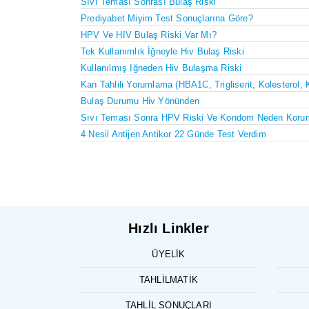
Sıvı Teması Sonrası Bulaş Riski
Prediyabet Miyim Test Sonuçlarına Göre?
HPV Ve HIV Bulaş Riski Var Mı?
Tek Kullanımlık İğneyle Hiv Bulaş Riski
Kullanılmış Iğneden Hiv Bulaşma Riski
Kan Tahlili Yorumlama (HBA1C, Trigliserit, Kolesterol, 
Bulaş Durumu Hiv Yönünden
Sıvı Teması Sonra HPV Riski Ve Kondom Neden Koru
4 Nesil Antijen Antikor 22 Günde Test Verdim
Hızlı Linkler
ÜYELIK
TAHLILMATIK
TAHLIL SONUÇLARI