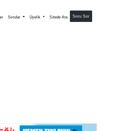
Soru Sor
rı
Sorular
Üyelik
Sitede Ara