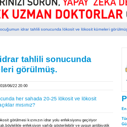
 çocuğumun idrar tahlili sonucunda lökosit ve lökosit kümeleri görülmü
idrar tahlili sonucunda
eleri görülmüş.
 2018/06/22 20:00
P
ucunda her sahada 20-25 lökosit ve lökosit
açıklar mısınız?
En
Tü
ökosit görülmesi kızınızın idrar yolu enfeksiyonu geçiriyor
Gü
alı,böylelikle enfeksiyon varlığı gösterilebilir ve uygun antibiyotik