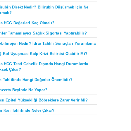
lirubin Direkt Nedir? Bilirubin Düşürmek İçin Ne
pmalı?
ta HCG Değerleri Kaç Olmalı?
mler Tamamlayıcı Sağlık Sigortası Yaptırabilir?
obilinojen Nedir? İdrar Tahlili Sonuçları Yorumlama
ğ Kol Uyuşması Kalp Krizi Belirtisi Olabilir Mi?
ta HCG Testi Gebelik Dışında Hangi Durumlarda
ksek Çıkar?
n Tahlilinde Hangi Değerler Önemlidir?
ncerta Beyinde Ne Yapar?
ssı Epitel Yüksekliği Böbreklere Zarar Verir Mi?
m Kan Tahlilinde Neler Çıkar?