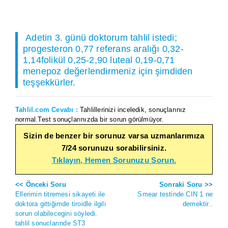
Adetin 3. günü doktorum tahlil istedi;
progesteron 0,77 referans aralığı 0,32-
1,14folikül 0,25-2,90 luteal 0,19-0,71
menepoz değerlendirmeniz için şimdiden
teşşekkürler.
Tahlil.com Cevabı :
Tahlillerinizi inceledik, sonuçlarınız
normal.Test sonuçlarınızda bir sorun görülmüyor.
Sizin de benzer bir sorunuz varsa uzmanlarımıza
7/24 sorunuzu sorabilirsiniz.
Tıklayın, Hemen Sorunuzu Sorun.
<< Önceki Soru
Sonraki Soru >>
Ellerimin titremesi sikayeti ile
Smear testinde CIN 1 ne
doktora gittiğimde tiroidle ilgili
demektir..
sorun olabilecegini söyledi.
tahlil sonuclarınde ST3