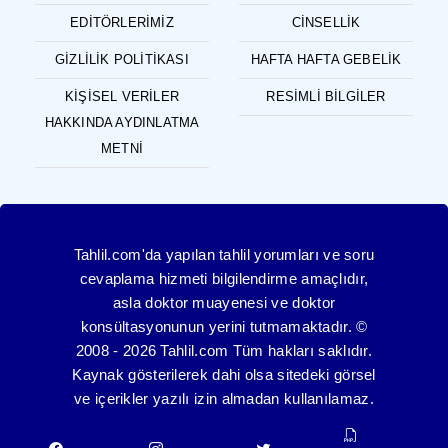
EDITÖRLERIMIZ
CINSELLIK
GIZLILIK POLITIKASI
HAFTA HAFTA GEBELIK
KIŞISEL VERILER
RESIMLI BILGILER
HAKKINDA AYDINLATMA
METNI
Tahlil.com'da yapılan tahlil yorumları ve soru
cevaplama hizmeti bilgilendirme amaçlıdır,
asla doktor muayenesi ve doktor
konsültasyonunun yerini tutmamaktadır. ©
2008 - 2026 Tahlil.com Tüm hakları saklıdır.
Kaynak gösterilerek dahi olsa sitedeki görsel
ve içerikler yazılı izin almadan kullanılamaz.