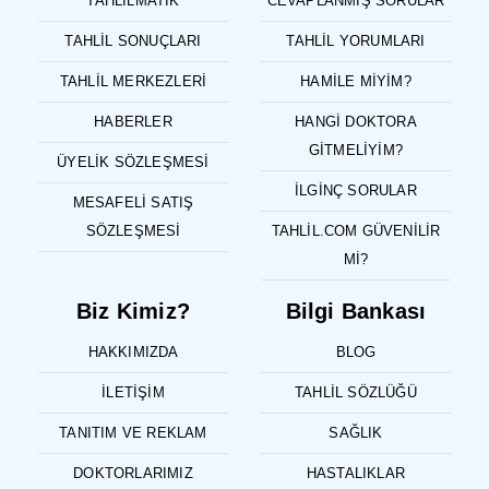
TAHLILMATIK
CEVAPLANMIŞ SORULAR
TAHLIL SONUÇLARI
TAHLIL YORUMLARI
TAHLIL MERKEZLERI
HAMILE MIYIM?
HABERLER
HANGI DOKTORA
GITMELIYIM?
ÜYELIK SÖZLEŞMESI
İLGINÇ SORULAR
MESAFELI SATIŞ
SÖZLEŞMESI
TAHLIL.COM GÜVENILIR
MI?
Biz Kimiz?
Bilgi Bankası
HAKKIMIZDA
BLOG
İLETIŞIM
TAHLIL SÖZLÜĞÜ
TANITIM VE REKLAM
SAĞLIK
DOKTORLARIMIZ
HASTALIKLAR