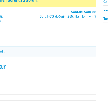
emen Sorunuzu Sorun.
Co
Ya
Sonraki Soru >>
i,
Beta HCG değerim 255. Hamile miyim?
Ta
 ,
dir.
ar