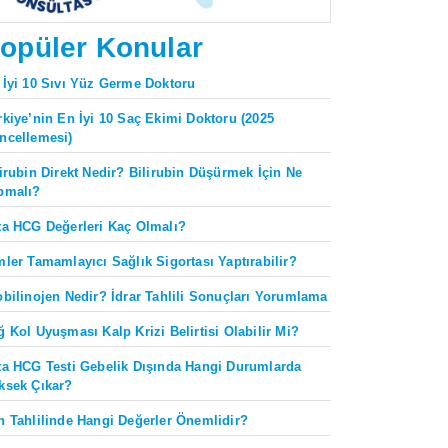
opüler Konular
 İyi 10 Sıvı Yüz Germe Doktoru
rkiye’nin En İyi 10 Saç Ekimi Doktoru (2025
ncellemesi)
lirubin Direkt Nedir? Bilirubin Düşürmek İçin Ne
pmalı?
ta HCG Değerleri Kaç Olmalı?
mler Tamamlayıcı Sağlık Sigortası Yaptırabilir?
obilinojen Nedir? İdrar Tahlili Sonuçları Yorumlama
ğ Kol Uyuşması Kalp Krizi Belirtisi Olabilir Mi?
ta HCG Testi Gebelik Dışında Hangi Durumlarda
ksek Çıkar?
n Tahlilinde Hangi Değerler Önemlidir?