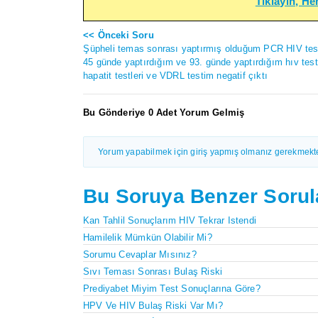
Tıklayın, H
<< Önceki Soru
Şüpheli temas sonrası yaptırmış olduğum PCR HIV test
45 günde yaptırdığım ve 93. günde yaptırdığım hıv testi
hapatit testleri ve VDRL testim negatif çıktı
Bu Gönderiye 0 Adet Yorum Gelmiş
Yorum yapabilmek için giriş yapmış olmanız gerekmekte
Bu Soruya Benzer Sorul
Kan Tahlil Sonuçlarım HIV Tekrar Istendi
Hamilelik Mümkün Olabilir Mi?
Sorumu Cevaplar Mısınız?
Sıvı Teması Sonrası Bulaş Riski
Prediyabet Miyim Test Sonuçlarına Göre?
HPV Ve HIV Bulaş Riski Var Mı?