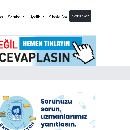
Soru Sor
rı
Sorular
Üyelik
Sitede Ara