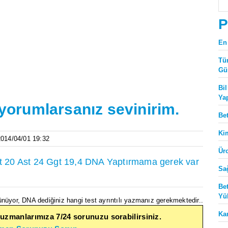
P
En
Tü
Gü
Bi
Ya
 yorumlarsanız sevinirim.
Be
Ki
 2014/04/01 19:32
Ür
 20 Ast 24 Ggt 19,4 DNA Yaptırmama gerek var
Sa
Be
Yü
ünüyor, DNA dediğiniz hangi test ayrıntılı yazmanız gerekmektedir..
Ka
 uzmanlarımıza 7/24 sorunuzu sorabilirsiniz.