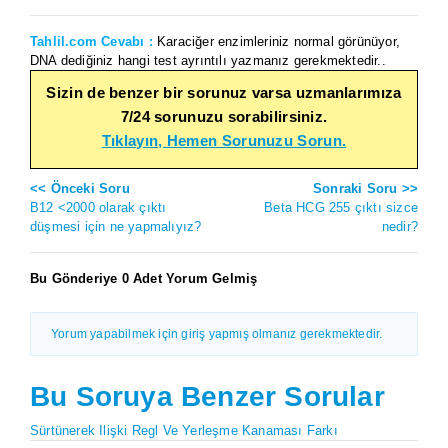
Tahlil.com Cevabı :
Karaciğer enzimleriniz normal görünüyor,
DNA dediğiniz hangi test ayrıntılı yazmanız gerekmektedir..
Sizin de benzer bir sorunuz varsa uzmanlarımıza
7/24 sorunuzu sorabilirsiniz.
Tıklayın, Hemen Sorunuzu Sorun.
<< Önceki Soru
Sonraki Soru >>
B12 <2000 olarak çıktı
Beta HCG 255 çıktı sizce
düşmesi için ne yapmalıyız?
nedir?
Bu Gönderiye 0 Adet Yorum Gelmiş
Yorum yapabilmek için giriş yapmış olmanız gerekmektedir.
Bu Soruya Benzer Sorular
Sürtünerek Ilişki Regl Ve Yerleşme Kanaması Farkı