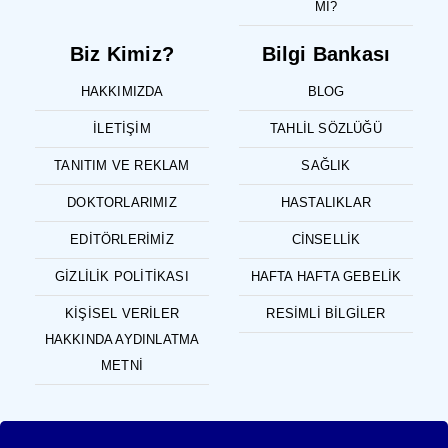
MI?
Biz Kimiz?
Bilgi Bankası
HAKKIMIZDA
BLOG
İLETIŞIM
TAHLIL SÖZLÜĞÜ
TANITIM VE REKLAM
SAĞLIK
DOKTORLARIMIZ
HASTALIKLAR
EDITÖRLERIMIZ
CINSELLIK
GIZLILIK POLITIKASI
HAFTA HAFTA GEBELIK
KIŞISEL VERILER
RESIMLI BILGILER
HAKKINDA AYDINLATMA
METNI