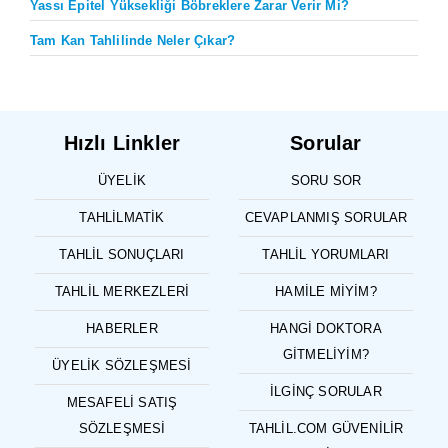
Yassı Epitel Yüksekliği Böbreklere Zarar Verir Mi?
Tam Kan Tahlilinde Neler Çıkar?
Hızlı Linkler
Sorular
ÜYELIK
SORU SOR
TAHLILMATIK
CEVAPLANMIŞ SORULAR
TAHLIL SONUÇLARI
TAHLIL YORUMLARI
TAHLIL MERKEZLERI
HAMILE MIYIM?
HABERLER
HANGI DOKTORA
GITMELIYIM?
ÜYELIK SÖZLEŞMESI
İLGINÇ SORULAR
MESAFELI SATIŞ
SÖZLEŞMESI
TAHLIL.COM GÜVENILIR