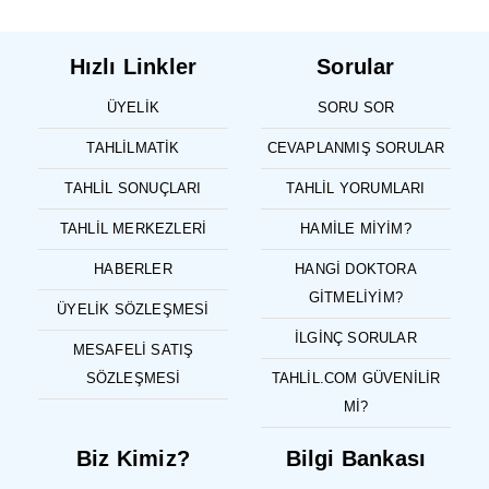
Hızlı Linkler
Sorular
ÜYELIK
SORU SOR
TAHLILMATIK
CEVAPLANMIŞ SORULAR
TAHLIL SONUÇLARI
TAHLIL YORUMLARI
TAHLIL MERKEZLERI
HAMILE MIYIM?
HABERLER
HANGI DOKTORA
GITMELIYIM?
ÜYELIK SÖZLEŞMESI
İLGINÇ SORULAR
MESAFELI SATIŞ
SÖZLEŞMESI
TAHLIL.COM GÜVENILIR
MI?
Biz Kimiz?
Bilgi Bankası