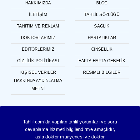
HAKKIMIZDA
BLOG
İLETIŞIM
TAHLIL SÖZLÜĞÜ
TANITIM VE REKLAM
SAĞLIK
DOKTORLARIMIZ
HASTALIKLAR
EDITÖRLERIMIZ
CINSELLIK
GIZLILIK POLITIKASI
HAFTA HAFTA GEBELIK
KIŞISEL VERILER
RESIMLI BILGILER
HAKKINDA AYDINLATMA
METNI
Tahlil.com'da yapılan tahlil yorumları ve soru
cevaplama hizmeti bilgilendirme amaçlıdır,
asla doktor muayenesi ve doktor