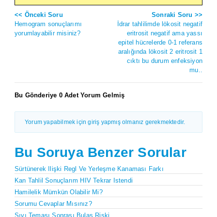
<< Önceki Soru
Sonraki Soru >>
Hemogram sonuçlarımı
İdrar tahlilimde lökosit negatif
yorumlayabilir misiniz?
eritrosit negatif ama yassı
epitel hücrelerde 0-1 referans
aralığında lökosit 2 eritrosit 1
cıktı bu durum enfeksiyon
mu..
Bu Gönderiye 0 Adet Yorum Gelmiş
Yorum yapabilmek için giriş yapmış olmanız gerekmektedir.
Bu Soruya Benzer Sorular
Sürtünerek Ilişki Regl Ve Yerleşme Kanaması Farkı
Kan Tahlil Sonuçlarım HIV Tekrar Istendi
Hamilelik Mümkün Olabilir Mi?
Sorumu Cevaplar Mısınız?
Sıvı Teması Sonrası Bulaş Riski