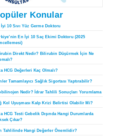
opüler Konular
 İyi 10 Sıvı Yüz Germe Doktoru
rkiye’nin En İyi 10 Saç Ekimi Doktoru (2025
ncellemesi)
lirubin Direkt Nedir? Bilirubin Düşürmek İçin Ne
pmalı?
ta HCG Değerleri Kaç Olmalı?
mler Tamamlayıcı Sağlık Sigortası Yaptırabilir?
obilinojen Nedir? İdrar Tahlili Sonuçları Yorumlama
ğ Kol Uyuşması Kalp Krizi Belirtisi Olabilir Mi?
ta HCG Testi Gebelik Dışında Hangi Durumlarda
ksek Çıkar?
n Tahlilinde Hangi Değerler Önemlidir?