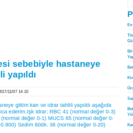
P
En
Tü
Gü
Bi
Ya
si sebebiyle hastaneye
Be
li yapıldı
Ki
Ür
2017/11/07 14:10
Sa
eye gittim kan ve idrar tahlili yapıldı.aşağıda
Be
ica ederim.tşk idrar; RBC 41 (normal değer 0-3)
Yü
(normal değer 0-1) MUCS 65 (normal değer 0-
-0.800) Sedim 60dk. 36 (normal değer 0-20)
Ka