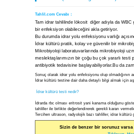
Tahlil.com Cevabı :
Tam idrar tahlilinde lökosit diğer adıyla da WBC 
bir enfeksiyon olabileceğini akla getiriyor.
Bu durumda idrar yolu enfeksiyonu varlığı açısında
İdrar kültürü pratik, kolay ve güvenilir bir mikrobiy
Mikrobiyoloji laboratuvarlarında mikrobiyoloji uz
meslektaşlarımızın bir çoğu bu çok yararlı testi
antibiyotik tedavisine başlayabiliyorlar.Bu da zam
Sonuç olarak idrar yolu enfeksiyonu olup olmadığının ara
İdrar kültürü testine dair daha detaylı bilgi almak için a
İdrar kültürü testi nedir?
İdrarda rbc olması eritrosit yani kanama olduğunu göster
tahliller ile birlikte değerlendirerek gerekli kararı vermelid
Tercihen ultrason, radyolojik bazı tahliller, idrar kültürü 
Sizin de benzer bir sorunuz varsa