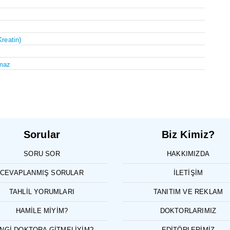
Kreatin)
maz
Sorular
Biz Kimiz?
SORU SOR
HAKKIMIZDA
CEVAPLANMIŞ SORULAR
İLETIŞIM
TAHLIL YORUMLARI
TANITIM VE REKLAM
HAMILE MIYIM?
DOKTORLARIMIZ
NGI DOKTORA GITMELIYIM?
EDITÖRLERIMIZ