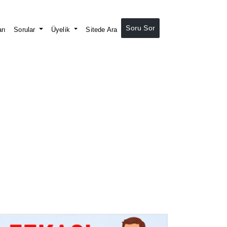
Soru Sor
rı
Sorular
Üyelik
Sitede Ara