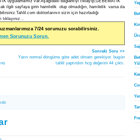
ATİK uygulamamız var.Aşağıdaki bağlantıyı tıklayıp,GEBEMATİK
Ya
k ilgili sayfaya girin hamilelik olup olmadığın, hamilelik varsa da
rsiniz.Tahlil.com doktorlarının sizin için hazırladığı
Be
tıklayınız...
Ki
 uzmanlarımıza 7/24 sorunuzu sorabilirsiniz.
Ür
emen Sorunuzu Sorun.
Sa
Sonraki Soru >>
Yarın normal döngüme göre adet olmam gerekiyor. bugün
Be
ünü
tahlil yaptırdım hcg değerim 44 çıktı.
Yü
Ka
Co
Ya
dir.
Ta
Fr
ar