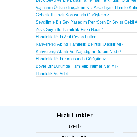
Zevk Suyu Ve Ele Bulaşma Ile Hamilelik Riski Olur Mu
Vajinanın Üstüne Boşaldım Kız Arkadaşım Hamile Kalı
Gebelik Ihtimali Konusunda Görüşleriniz
Sevgilimle Bir Şey Yaşadım Pen*sten Er Sıvısı Geldi 
Zevk Suyu Ile Hamilelik Riski Nedir?
Hamilelik Riski Acil Cevap Lütfen
Kahverengi Akıntı Hamilelik Belirtisi Olabilir Mi?
Kahverengi Akıntı Ve Yaşadığım Durum Nedir?
Hamilelik Riski Konusunda Görüşünüz
Böyle Bir Durumda Hamilelik Ihtimali Var Mı?
Hamilelik Ve Adet
Hızlı Linkler
ÜYELIK