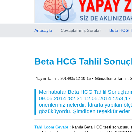
Anasayfa
Cevaplanmış Sorular
Beta HCG Ta
Beta HCG Tahlil Sonuçl
Yayın Tarihi : 2014/05/12 10:15 • Güncelleme Tarihi :
Merhabalar Beta HCG Tahlil Sonuçlarım
09.05.2014 :82,31 12.05.2014 :253,17 
önerileriniz nelerdir. İdrarla yapılan ö
gözüküyordu. Şimdiden teşekkür eder Ha
Tahlil.com Cevabı :
Kanda Beta HCG testi sonucunu siz