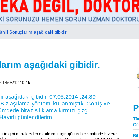
hlil Sonuçlarım aşağıdaki gibidir.
arım aşağıdaki gibidir.
 2014/05/12 10:15
 aşağıdaki gibidir. 07.05.2014 :24,89
Biz aşılama yöntemi kullanmıştık. Görüş ve
P
lçümdede biraz silik ama kırmızı çizgi
yırlı günler dilerim.
Tü
Gü
in gibi merak eden okurlaımız için günün her saatinde bizlere
Bi