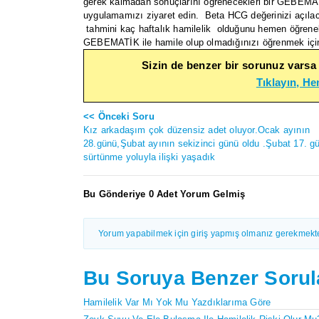
gerek kalmadan sonuçlarını öğrenecekleri bir GEBEM
uygulamamızı ziyaret edin. Beta HCG değerinizi açılaca
tahmini kaç haftalık hamilelik olduğunu hemen öğrenebili
GEBEMATİK ile hamile olup olmadığınızı öğrenmek için 
Sizin de benzer bir sorunuz varsa
Tıklayın, H
<< Önceki Soru
Kız arkadaşım çok düzensiz adet oluyor.Ocak ayının
28.günü,Şubat ayının sekizinci günü oldu .Şubat 17. g
sürtünme yoluyla ilişki yaşadık
Bu Gönderiye 0 Adet Yorum Gelmiş
Yorum yapabilmek için giriş yapmış olmanız gerekmekte
Bu Soruya Benzer Sorul
Hamilelik Var Mı Yok Mu Yazdıklarıma Göre