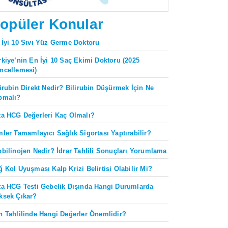
opüler Konular
 İyi 10 Sıvı Yüz Germe Doktoru
rkiye’nin En İyi 10 Saç Ekimi Doktoru (2025
ncellemesi)
lirubin Direkt Nedir? Bilirubin Düşürmek İçin Ne
pmalı?
ta HCG Değerleri Kaç Olmalı?
mler Tamamlayıcı Sağlık Sigortası Yaptırabilir?
obilinojen Nedir? İdrar Tahlili Sonuçları Yorumlama
ğ Kol Uyuşması Kalp Krizi Belirtisi Olabilir Mi?
ta HCG Testi Gebelik Dışında Hangi Durumlarda
ksek Çıkar?
n Tahlilinde Hangi Değerler Önemlidir?