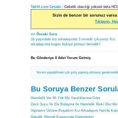
Tahlil.com Cevabı :
Gebelik olasılığı yüksek beta HCG
Sizin de benzer bir sorunuz varsa
Tıklayın, H
<< Önceki Soru
16 yaşındaki kız arkadaşımla 3 senedir çıkıyoruz Kız
arkadaşımla bugün ilişkiye girmeyi denedik?
Bu Gönderiye 0 Adet Yorum Gelmiş
Yorum yapabilmek için giriş yapmış olmanız gerekmekte
Bu Soruya Benzer Sorul
Hamilelik Var Mı Yok Mu Yazdıklarıma Göre
Zevk Suyu Ve Ele Bulaşma Ile Hamilelik Riski Olur Mu
Vajinanın Üstüne Boşaldım Kız Arkadaşım Hamile Kalı
Gebelik Ihtimali Konusunda Görüşleriniz