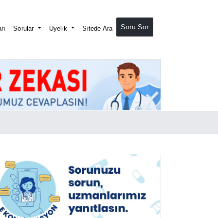
Soru Sor
rı
Sorular
Üyelik
Sitede Ara