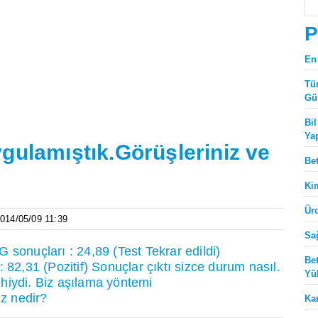
P
En
Tü
Gü
Bi
Ya
gulamıştık.Görüşleriniz ve
Be
Ki
Ür
2014/05/09 11:39
Sa
 sonuçları : 24,89 (Test Tekrar edildi)
Be
 82,31 (Pozitif) Sonuçlar çıktı sizce durum nasıl.
Yü
hiydi. Biz aşılama yöntemi
iz nedir?
Ka