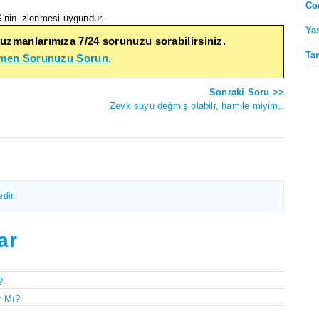
Co
'nin izlenmesi uygundur..
Ya
 uzmanlarımıza 7/24 sorunuzu sorabilirsiniz.
Ta
emen Sorunuzu Sorun.
Sonraki Soru >>
Zevk suyu değmiş olabilr, hamile miyim..
dir.
ar
?
r Mı?