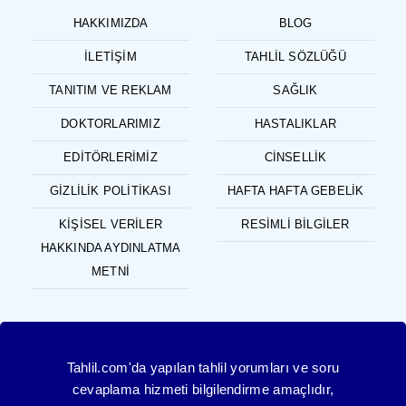
HAKKIMIZDA
BLOG
İLETIŞIM
TAHLIL SÖZLÜĞÜ
TANITIM VE REKLAM
SAĞLIK
DOKTORLARIMIZ
HASTALIKLAR
EDITÖRLERIMIZ
CINSELLIK
GIZLILIK POLITIKASI
HAFTA HAFTA GEBELIK
KIŞISEL VERILER
RESIMLI BILGILER
HAKKINDA AYDINLATMA
METNI
Tahlil.com'da yapılan tahlil yorumları ve soru
cevaplama hizmeti bilgilendirme amaçlıdır,