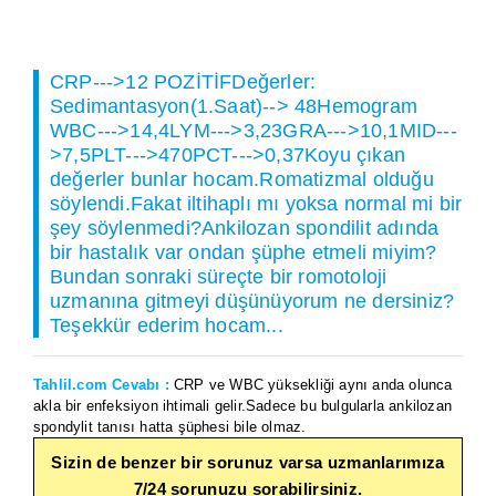
CRP--->12 POZİTİFDeğerler:
Sedimantasyon(1.Saat)--> 48Hemogram
WBC--->14,4LYM--->3,23GRA--->10,1MID---
>7,5PLT--->470PCT--->0,37Koyu çıkan
değerler bunlar hocam.Romatizmal olduğu
söylendi.Fakat iltihaplı mı yoksa normal mi bir
şey söylenmedi?Ankilozan spondilit adında
bir hastalık var ondan şüphe etmeli miyim?
Bundan sonraki süreçte bir romotoloji
uzmanına gitmeyi düşünüyorum ne dersiniz?
Teşekkür ederim hocam...
Tahlil.com Cevabı :
CRP ve WBC yüksekliği aynı anda olunca
akla bir enfeksiyon ihtimali gelir.Sadece bu bulgularla ankilozan
spondylit tanısı hatta şüphesi bile olmaz.
Sizin de benzer bir sorunuz varsa uzmanlarımıza
7/24 sorunuzu sorabilirsiniz.