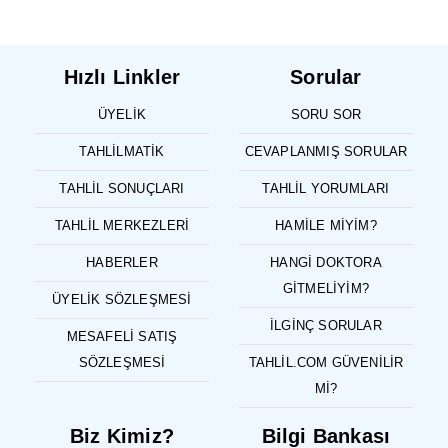
Hızlı Linkler
Sorular
ÜYELIK
SORU SOR
TAHLILMATIK
CEVAPLANMIŞ SORULAR
TAHLIL SONUÇLARI
TAHLIL YORUMLARI
TAHLIL MERKEZLERI
HAMILE MIYIM?
HABERLER
HANGI DOKTORA
GITMELIYIM?
ÜYELIK SÖZLEŞMESI
İLGINÇ SORULAR
MESAFELI SATIŞ
SÖZLEŞMESI
TAHLIL.COM GÜVENILIR
MI?
Biz Kimiz?
Bilgi Bankası