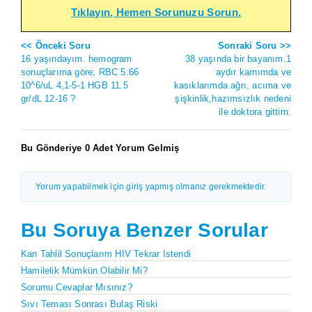
Tıklayın, Hemen Sorunuzu Sorun.
<< Önceki Soru
Sonraki Soru >>
16 yaşındayım. hemogram
38 yaşında bir bayanım.1
sonuçlarıma göre; RBC 5.66
aydır karnımda ve
10^6/uL 4,1-5-1 HGB 11.5
kasıklarımda ağrı, acıma ve
gr/dL 12-16 ?
şişkinlik,hazımsızlık nedeni
ile doktora gittim.
Bu Gönderiye 0 Adet Yorum Gelmiş
Yorum yapabilmek için giriş yapmış olmanız gerekmektedir.
Bu Soruya Benzer Sorular
Kan Tahlil Sonuçlarım HIV Tekrar Istendi
Hamilelik Mümkün Olabilir Mi?
Sorumu Cevaplar Mısınız?
Sıvı Teması Sonrası Bulaş Riski