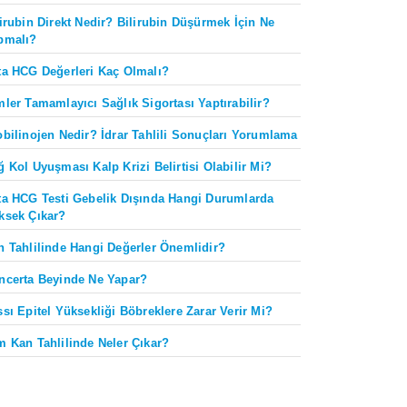
lirubin Direkt Nedir? Bilirubin Düşürmek İçin Ne
pmalı?
ta HCG Değerleri Kaç Olmalı?
mler Tamamlayıcı Sağlık Sigortası Yaptırabilir?
obilinojen Nedir? İdrar Tahlili Sonuçları Yorumlama
ğ Kol Uyuşması Kalp Krizi Belirtisi Olabilir Mi?
ta HCG Testi Gebelik Dışında Hangi Durumlarda
ksek Çıkar?
n Tahlilinde Hangi Değerler Önemlidir?
ncerta Beyinde Ne Yapar?
ssı Epitel Yüksekliği Böbreklere Zarar Verir Mi?
m Kan Tahlilinde Neler Çıkar?