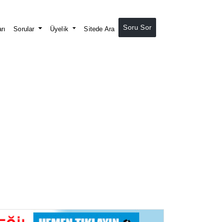
Soru Sor
rı
Sorular
Üyelik
Sitede Ara