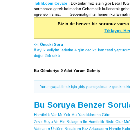
Tahlil.com Cevabı :
Doktorlarımız sizin gibi Beta HCG 
sormanıza gerek kalmadan Gebematik kullanarak gebe o
öğrenebilirsiniz. Gebematiğimizi hemen kullanmak içi
Sizin de benzer bir sorunuz varsa
Tıklayın, H
<< Önceki Soru
8 aylık evliyim ,adetim 4 gün gecikti kan testi yaptırdı
değer 255 cıktı
Bu Gönderiye 0 Adet Yorum Gelmiş
Yorum yapabilmek için giriş yapmış olmanız gerekmekte
Bu Soruya Benzer Sorul
Hamilelik Var Mı Yok Mu Yazdıklarıma Göre
Zevk Suyu Ve Ele Bulaşma Ile Hamilelik Riski Olur Mu
Vajinanın Üstüne Boşaldım Kız Arkadaşım Hamile Kalı