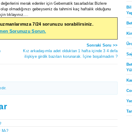
değerlerini merak edenler için Gebematik tasarladılar.Bizlere
Bi
lup olmadığınızı gebeyseniz da tahmini kaç haftalık olduğunu
Ya
n tıklayınız....
Be
 uzmanlarımıza 7/24 sorunuzu sorabilirsiniz.
emen Sorunuzu Sorun.
Ki
Ür
Sonraki Soru >>
m
Kız arkadaşımla adet olduktan 1 hafta içinde 3 4 defa
Sa
ilişkiye girdik bazıları korunarak. İçine boşalmadım ?
Be
Yü
Ka
dir.
Co
Ya
ar
Ta
?
r Mı?