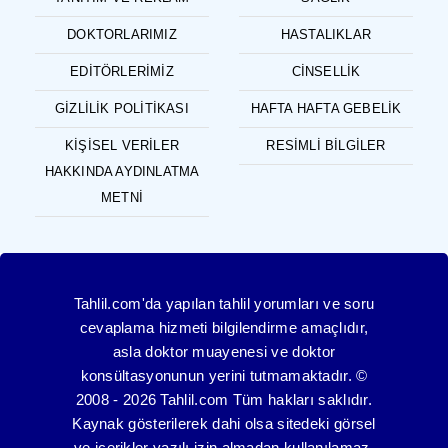
DOKTORLARIMIZ
HASTALIKLAR
EDITÖRLERIMIZ
CINSELLIK
GIZLILIK POLITIKASI
HAFTA HAFTA GEBELIK
KIŞISEL VERILER
RESIMLI BILGILER
HAKKINDA AYDINLATMA
METNI
Tahlil.com'da yapılan tahlil yorumları ve soru
cevaplama hizmeti bilgilendirme amaçlıdır,
asla doktor muayenesi ve doktor
konsültasyonunun yerini tutmamaktadır. ©
2008 - 2026 Tahlil.com Tüm hakları saklıdır.
Kaynak gösterilerek dahi olsa sitedeki görsel
ve içerikler yazılı izin almadan kullanılamaz.