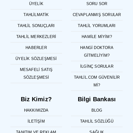
ÜYELIK
SORU SOR
TAHLILMATIK
CEVAPLANMIŞ SORULAR
TAHLIL SONUÇLARI
TAHLIL YORUMLARI
TAHLIL MERKEZLERI
HAMILE MIYIM?
HABERLER
HANGI DOKTORA
GITMELIYIM?
ÜYELIK SÖZLEŞMESI
İLGINÇ SORULAR
MESAFELI SATIŞ
SÖZLEŞMESI
TAHLIL.COM GÜVENILIR
MI?
Biz Kimiz?
Bilgi Bankası
HAKKIMIZDA
BLOG
İLETIŞIM
TAHLIL SÖZLÜĞÜ
TANITIM VE REKLAM
SAĞLIK