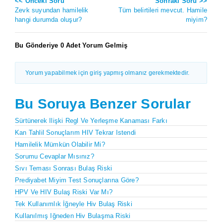
<< Önceki Soru
Sonraki Soru >>
Zevk suyundan hamilelik
Tüm belirtileri mevcut. Hamile
hangi durumda oluşur?
miyim?
Bu Gönderiye 0 Adet Yorum Gelmiş
Yorum yapabilmek için giriş yapmış olmanız gerekmektedir.
Bu Soruya Benzer Sorular
Sürtünerek Ilişki Regl Ve Yerleşme Kanaması Farkı
Kan Tahlil Sonuçlarım HIV Tekrar Istendi
Hamilelik Mümkün Olabilir Mi?
Sorumu Cevaplar Mısınız?
Sıvı Teması Sonrası Bulaş Riski
Prediyabet Miyim Test Sonuçlarına Göre?
HPV Ve HIV Bulaş Riski Var Mı?
Tek Kullanımlık İğneyle Hiv Bulaş Riski
Kullanılmış Iğneden Hiv Bulaşma Riski