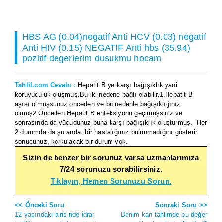
HBS AG (0.04)negatif Anti HCV (0.03) negatif
Anti HIV (0.15) NEGATIF Anti hbs (35.94)
pozitif degerlerim dusukmu hocam
Tahlil.com Cevabı :
Hepatit B ye karşı bağışıklık yani
koruyuculuk oluşmuş.Bu iki nedene bağlı olabilir.1.Hepatit B
aşısı olmuşsunuz önceden ve bu nedenle bağışıklığınız
olmuş2.Önceden Hepatit B enfeksiyonu geçirmişsiniz ve
sonrasında da vücudunuz buna karşı bağışıklık oluşturmuş. Her
2 durumda da şu anda bir hastalığınız bulunmadığını gösterir
sonucunuz, korkulacak bir durum yok.
Sizin de benzer bir sorunuz varsa uzmanlarımıza
7/24 sorunuzu sorabilirsiniz.
Tıklayın, Hemen Sorunuzu Sorun.
<< Önceki Soru
Sonraki Soru >>
12 yaşındaki birisinde idrar
Benim kan tahlimde bu değer