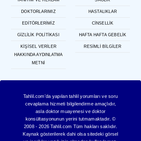
DOKTORLARIMIZ
HASTALIKLAR
EDITÖRLERIMIZ
CINSELLIK
GIZLILIK POLITIKASI
HAFTA HAFTA GEBELIK
KIŞISEL VERILER
RESIMLI BILGILER
HAKKINDA AYDINLATMA
METNI
Tahlil.com'da yapılan tahlil yorumları ve soru
cevaplama hizmeti bilgilendirme amaçlıdır,
asla doktor muayenesi ve doktor
konsültasyonunun yerini tutmamaktadır. ©
2008 - 2026 Tahlil.com Tüm hakları saklıdır.
Kaynak gösterilerek dahi olsa sitedeki görsel