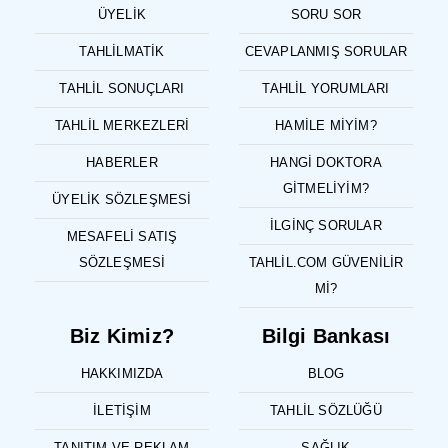
ÜYELIK
SORU SOR
TAHLILMATIK
CEVAPLANMIŞ SORULAR
TAHLIL SONUÇLARI
TAHLIL YORUMLARI
TAHLIL MERKEZLERI
HAMILE MIYIM?
HABERLER
HANGI DOKTORA
GITMELIYIM?
ÜYELIK SÖZLEŞMESI
İLGINÇ SORULAR
MESAFELI SATIŞ
SÖZLEŞMESI
TAHLIL.COM GÜVENILIR
MI?
Biz Kimiz?
Bilgi Bankası
HAKKIMIZDA
BLOG
İLETIŞIM
TAHLIL SÖZLÜĞÜ
TANITIM VE REKLAM
SAĞLIK