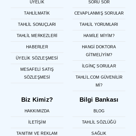
ÜYELIK
SORU SOR
TAHLILMATIK
CEVAPLANMIŞ SORULAR
TAHLIL SONUÇLARI
TAHLIL YORUMLARI
TAHLIL MERKEZLERI
HAMILE MIYIM?
HABERLER
HANGI DOKTORA
GITMELIYIM?
ÜYELIK SÖZLEŞMESI
İLGINÇ SORULAR
MESAFELI SATIŞ
SÖZLEŞMESI
TAHLIL.COM GÜVENILIR
MI?
Biz Kimiz?
Bilgi Bankası
HAKKIMIZDA
BLOG
İLETIŞIM
TAHLIL SÖZLÜĞÜ
TANITIM VE REKLAM
SAĞLIK