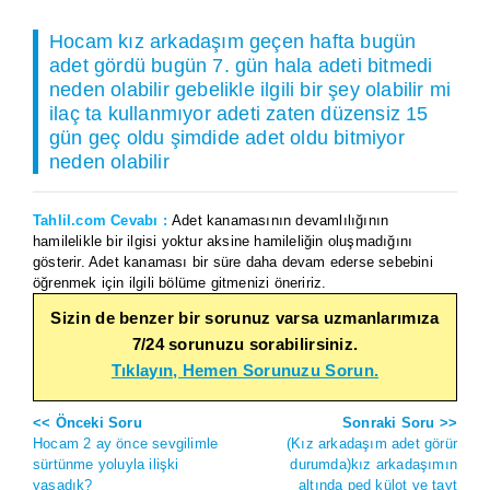
Hocam kız arkadaşım geçen hafta bugün
adet gördü bugün 7. gün hala adeti bitmedi
neden olabilir gebelikle ilgili bir şey olabilir mi
ilaç ta kullanmıyor adeti zaten düzensiz 15
gün geç oldu şimdide adet oldu bitmiyor
neden olabilir
Tahlil.com Cevabı :
Adet kanamasının devamlılığının
hamilelikle bir ilgisi yoktur aksine hamileliğin oluşmadığını
gösterir. Adet kanaması bir süre daha devam ederse sebebini
öğrenmek için ilgili bölüme gitmenizi öneririz.
Sizin de benzer bir sorunuz varsa uzmanlarımıza
7/24 sorunuzu sorabilirsiniz.
Tıklayın, Hemen Sorunuzu Sorun.
<< Önceki Soru
Sonraki Soru >>
Hocam 2 ay önce sevgilimle
(Kız arkadaşım adet görür
sürtünme yoluyla ilişki
durumda)kız arkadaşımın
yaşadık?
altında ped külot ve tayt