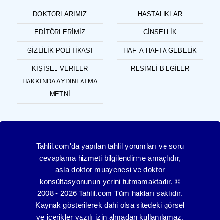
DOKTORLARIMIZ
HASTALIKLAR
EDITÖRLERIMIZ
CINSELLIK
GIZLILIK POLITIKASI
HAFTA HAFTA GEBELIK
KIŞISEL VERILER
RESIMLI BILGILER
HAKKINDA AYDINLATMA
METNI
Tahlil.com'da yapılan tahlil yorumları ve soru
cevaplama hizmeti bilgilendirme amaçlıdır,
asla doktor muayenesi ve doktor
konsültasyonunun yerini tutmamaktadır. ©
2008 - 2026 Tahlil.com Tüm hakları saklıdır.
Kaynak gösterilerek dahi olsa sitedeki görsel
ve içerikler yazılı izin almadan kullanılamaz.