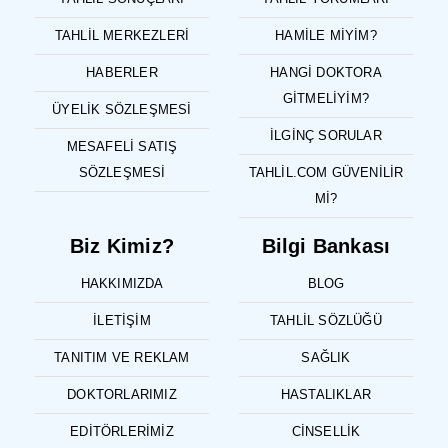
TAHLIL MERKEZLERI
HAMILE MIYIM?
HABERLER
HANGI DOKTORA
GITMELIYIM?
ÜYELIK SÖZLEŞMESI
İLGINÇ SORULAR
MESAFELI SATIŞ
SÖZLEŞMESI
TAHLIL.COM GÜVENILIR
MI?
Biz Kimiz?
Bilgi Bankası
HAKKIMIZDA
BLOG
İLETIŞIM
TAHLIL SÖZLÜĞÜ
TANITIM VE REKLAM
SAĞLIK
DOKTORLARIMIZ
HASTALIKLAR
EDITÖRLERIMIZ
CINSELLIK