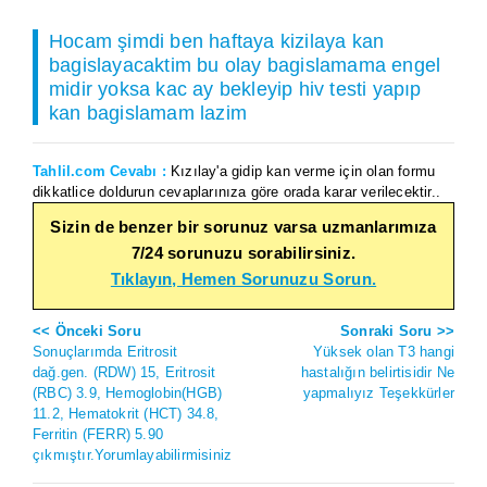
Hocam şimdi ben haftaya kizilaya kan
bagislayacaktim bu olay bagislamama engel
midir yoksa kac ay bekleyip hiv testi yapıp
kan bagislamam lazim
Tahlil.com Cevabı :
Kızılay'a gidip kan verme için olan formu
dikkatlice doldurun cevaplarınıza göre orada karar verilecektir..
Sizin de benzer bir sorunuz varsa uzmanlarımıza
7/24 sorunuzu sorabilirsiniz.
Tıklayın, Hemen Sorunuzu Sorun.
<< Önceki Soru
Sonraki Soru >>
Sonuçlarımda Eritrosit
Yüksek olan T3 hangi
dağ.gen. (RDW) 15, Eritrosit
hastalığın belirtisidir Ne
(RBC) 3.9, Hemoglobin(HGB)
yapmalıyız Teşekkürler
11.2, Hematokrit (HCT) 34.8,
Ferritin (FERR) 5.90
çıkmıştır.Yorumlayabilirmisiniz