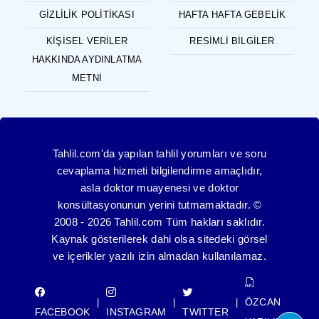
GIZLILIK POLITIKASI
HAFTA HAFTA GEBELIK
KIŞISEL VERILER
RESIMLI BILGILER
HAKKINDA AYDINLATMA
METNI
Tahlil.com'da yapılan tahlil yorumları ve soru
cevaplama hizmeti bilgilendirme amaçlıdır,
asla doktor muayenesi ve doktor
konsültasyonunun yerini tutmamaktadır. ©
2008 - 2026 Tahlil.com Tüm hakları saklıdır.
Kaynak gösterilerek dahi olsa sitedeki görsel
ve içerikler yazılı izin almadan kullanılamaz.
ÖZCAN
|
|
|
FACEBOOK
INSTAGRAM
TWITTER