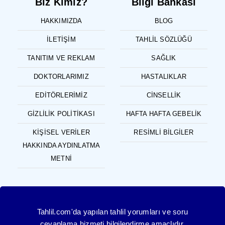
Biz Kimiz?
Bilgi Bankası
HAKKIMIZDA
BLOG
İLETIŞIM
TAHLIL SÖZLÜĞÜ
TANITIM VE REKLAM
SAĞLIK
DOKTORLARIMIZ
HASTALIKLAR
EDITÖRLERIMIZ
CINSELLIK
GIZLILIK POLITIKASI
HAFTA HAFTA GEBELIK
KIŞISEL VERILER
RESIMLI BILGILER
HAKKINDA AYDINLATMA
METNI
Tahlil.com'da yapılan tahlil yorumları ve soru
cevaplama hizmeti bilgilendirme amaçlıdır,