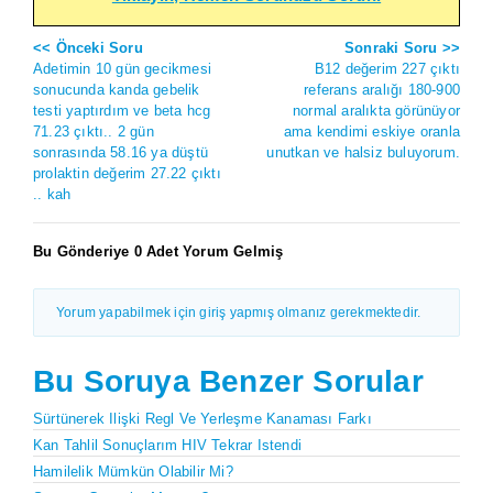
<< Önceki Soru
Sonraki Soru >>
Adetimin 10 gün gecikmesi
B12 değerim 227 çıktı
sonucunda kanda gebelik
referans aralığı 180-900
testi yaptırdım ve beta hcg
normal aralıkta görünüyor
71.23 çıktı.. 2 gün
ama kendimi eskiye oranla
sonrasında 58.16 ya düştü
unutkan ve halsiz buluyorum.
prolaktin değerim 27.22 çıktı
.. kah
Bu Gönderiye 0 Adet Yorum Gelmiş
Yorum yapabilmek için giriş yapmış olmanız gerekmektedir.
Bu Soruya Benzer Sorular
Sürtünerek Ilişki Regl Ve Yerleşme Kanaması Farkı
Kan Tahlil Sonuçlarım HIV Tekrar Istendi
Hamilelik Mümkün Olabilir Mi?