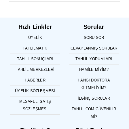
Hızlı Linkler
Sorular
ÜYELIK
SORU SOR
TAHLILMATIK
CEVAPLANMIŞ SORULAR
TAHLIL SONUÇLARI
TAHLIL YORUMLARI
TAHLIL MERKEZLERI
HAMILE MIYIM?
HABERLER
HANGI DOKTORA
GITMELIYIM?
ÜYELIK SÖZLEŞMESI
İLGINÇ SORULAR
MESAFELI SATIŞ
SÖZLEŞMESI
TAHLIL.COM GÜVENILIR
MI?