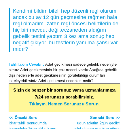
Kendimi bildim bileli hep düzenli regl olurum
ancak bu ay 12 gün geçmesine rağmen hala
regl olmadım. zaten regl öncesi belirtilerin de
hiç biri mevcut değil.eczaneden aldığım
gebelik testini yaptım 3 kez ama sonuç hep
negatif çıkıyor. bu testlerin yanılma şansı var
mıdır?
Tahlil.com Cevabı :
Adet gecikmesi sadece gebelik nedeniyle
olmaz.Adet gecikmesinin bir çok nedeni vardır.Aşağıda gebelik
dışı nedenlerle adet gecikmesinin görülebildiği durumları
inceleyebilirsiniz.Adet gecikmesi nedenleri nedir?
Sizin de benzer bir sorunuz varsa uzmanlarımıza
7/24 sorunuzu sorabilirsiniz.
Tıklayın, Hemen Sorunuzu Sorun.
<< Önceki Soru
Sonraki Soru >>
İdrar tahlil sonucumda
ugün adetim 2gün gecikti
hemoglobin1+pozitif çıkmış
adet olmam gereken günde