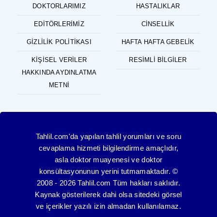
DOKTORLARIMIZ
HASTALIKLAR
EDITÖRLERIMIZ
CINSELLIK
GIZLILIK POLITIKASI
HAFTA HAFTA GEBELIK
KIŞISEL VERILER
RESIMLI BILGILER
HAKKINDA AYDINLATMA
METNI
Tahlil.com'da yapılan tahlil yorumları ve soru
cevaplama hizmeti bilgilendirme amaçlıdır,
asla doktor muayenesi ve doktor
konsültasyonunun yerini tutmamaktadır. ©
2008 - 2026 Tahlil.com Tüm hakları saklıdır.
Kaynak gösterilerek dahi olsa sitedeki görsel
ve içerikler yazılı izin almadan kullanılamaz.