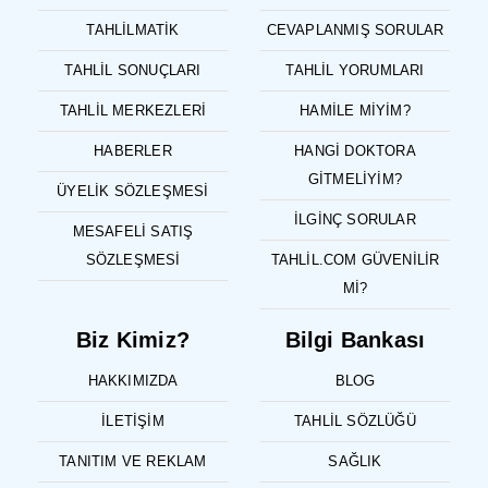
TAHLILMATIK
CEVAPLANMIŞ SORULAR
TAHLIL SONUÇLARI
TAHLIL YORUMLARI
TAHLIL MERKEZLERI
HAMILE MIYIM?
HABERLER
HANGI DOKTORA
GITMELIYIM?
ÜYELIK SÖZLEŞMESI
İLGINÇ SORULAR
MESAFELI SATIŞ
SÖZLEŞMESI
TAHLIL.COM GÜVENILIR
MI?
Biz Kimiz?
Bilgi Bankası
HAKKIMIZDA
BLOG
İLETIŞIM
TAHLIL SÖZLÜĞÜ
TANITIM VE REKLAM
SAĞLIK