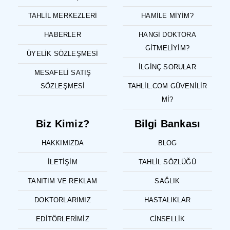
TAHLIL MERKEZLERI
HAMILE MIYIM?
HABERLER
HANGI DOKTORA
GITMELIYIM?
ÜYELIK SÖZLEŞMESI
İLGINÇ SORULAR
MESAFELI SATIŞ
SÖZLEŞMESI
TAHLIL.COM GÜVENILIR
MI?
Biz Kimiz?
Bilgi Bankası
HAKKIMIZDA
BLOG
İLETIŞIM
TAHLIL SÖZLÜĞÜ
TANITIM VE REKLAM
SAĞLIK
DOKTORLARIMIZ
HASTALIKLAR
EDITÖRLERIMIZ
CINSELLIK