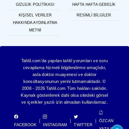
GIZLILIK POLITIKASI
HAFTA HAFTA GEBELIK
KIŞISEL VERILER
RESIMLI BILGILER
HAKKINDA AYDINLATMA
METNI
Tahlil.com'da yapılan tahlil yorumları ve soru
cevaplama hizmeti bilgilendirme amaçlıdır,
asla doktor muayenesi ve doktor
konsültasyonunun yerini tutmamaktadır. ©
2008 - 2026 Tahlil.com Tüm hakları saklıdır.
Kaynak gösterilerek dahi olsa sitedeki görsel
ve içerikler yazılı izin almadan kullanılamaz.
ÖZCAN
|
|
|
FACEBOOK
INSTAGRAM
TWITTER
YAZILIM