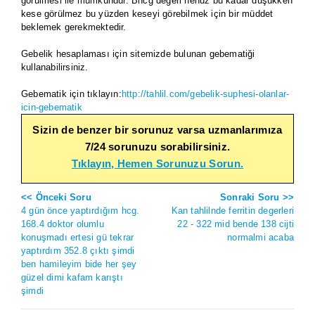
görülmesi ile mümkündür. Bhcg değeri henüz bu kadar düşükken
kese görülmez bu yüzden keseyi görebilmek için bir müddet
beklemek gerekmektedir.
Gebelik hesaplaması için sitemizde bulunan gebematiği
kullanabilirsiniz.
Gebematik için tıklayın:
http://tahlil.com/gebelik-suphesi-olanlar-
icin-gebematik
Sizin de benzer bir sorunuz varsa uzmanlarımıza
7/24 sorunuzu sorabilirsiniz.
Tıklayın, Hemen Sorunuzu Sorun.
<< Önceki Soru
Sonraki Soru >>
4 gün önce yaptırdığım hcg.
Kan tahlilnde ferritin degerleri
168.4 doktor olumlu
22 - 322 mid bende 138 cijti
konuşmadı ertesi gü tekrar
normalmi acaba
yaptırdım 352.8 çıktı şimdi
ben hamileyim bide her şey
güzel dimi kafam karıştı
şimdi