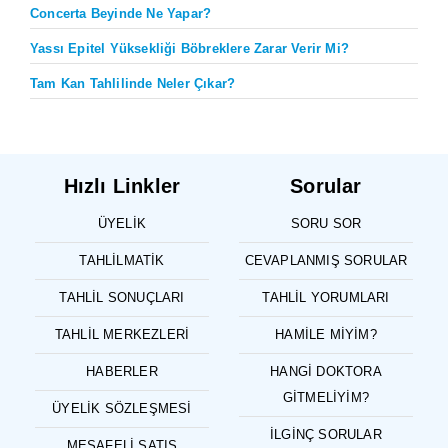
Concerta Beyinde Ne Yapar?
Yassı Epitel Yüksekliği Böbreklere Zarar Verir Mi?
Tam Kan Tahlilinde Neler Çıkar?
Hızlı Linkler
Sorular
ÜYELIK
SORU SOR
TAHLILMATIK
CEVAPLANMIŞ SORULAR
TAHLIL SONUÇLARI
TAHLIL YORUMLARI
TAHLIL MERKEZLERI
HAMILE MIYIM?
HABERLER
HANGI DOKTORA
GITMELIYIM?
ÜYELIK SÖZLEŞMESI
İLGINÇ SORULAR
MESAFELI SATIŞ