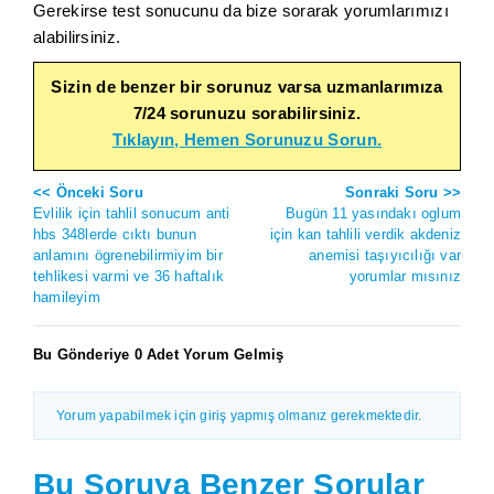
Gerekirse test sonucunu da bize sorarak yorumlarımızı
alabilirsiniz.
Sizin de benzer bir sorunuz varsa uzmanlarımıza
7/24 sorunuzu sorabilirsiniz.
Tıklayın, Hemen Sorunuzu Sorun.
<< Önceki Soru
Sonraki Soru >>
Evlilik için tahlil sonucum anti
Bugün 11 yasındakı oglum
hbs 348lerde cıktı bunun
için kan tahlili verdik akdeniz
anlamını ögrenebilirmiyim bir
anemisi taşıyıcılığı var
tehlikesi varmi ve 36 haftalık
yorumlar mısınız
hamileyim
Bu Gönderiye 0 Adet Yorum Gelmiş
Yorum yapabilmek için giriş yapmış olmanız gerekmektedir.
Bu Soruya Benzer Sorular