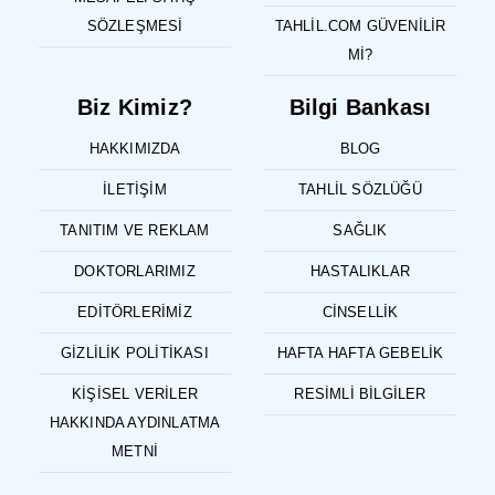
SÖZLEŞMESI
TAHLIL.COM GÜVENILIR
MI?
Biz Kimiz?
Bilgi Bankası
HAKKIMIZDA
BLOG
İLETIŞIM
TAHLIL SÖZLÜĞÜ
TANITIM VE REKLAM
SAĞLIK
DOKTORLARIMIZ
HASTALIKLAR
EDITÖRLERIMIZ
CINSELLIK
GIZLILIK POLITIKASI
HAFTA HAFTA GEBELIK
KIŞISEL VERILER
RESIMLI BILGILER
HAKKINDA AYDINLATMA
METNI