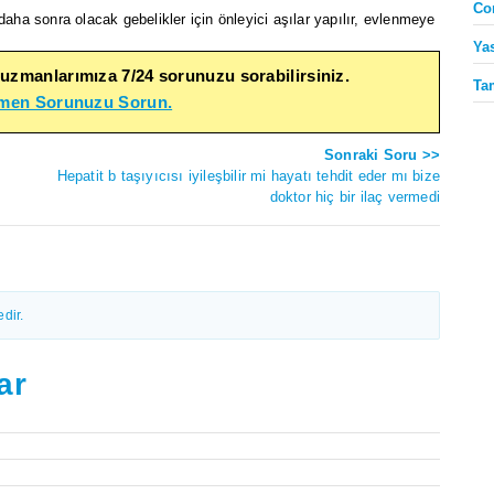
Co
daha sonra olacak gebelikler için önleyici aşılar yapılır, evlenmeye
Ya
 uzmanlarımıza 7/24 sorunuzu sorabilirsiniz.
Ta
emen Sorunuzu Sorun.
Sonraki Soru >>
Hepatit b taşıyıcısı iyileşbilir mi hayatı tehdit eder mı bize
doktor hiç bir ilaç vermedi
dir.
ar