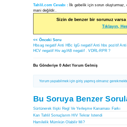
Tahlil.com Cevabı :
İlk gebelik için sorun oluşturmaz, 
mani değildir..
Sizin de benzer bir sorunuz varsa
Tıklayın, H
<< Önceki Soru
Hbsag negatif Anti HBc lgG negatif Anti hbs pozitif Anti
HCV negatif Hiv ag/AB negatif . VDRL-RPR ?
Bu Gönderiye 0 Adet Yorum Gelmiş
Yorum yapabilmek için giriş yapmış olmanız gerekmekte
Bu Soruya Benzer Sorul
Sürtünerek Ilişki Regl Ve Yerleşme Kanaması Farkı
Kan Tahlil Sonuçlarım HIV Tekrar Istendi
Hamilelik Mümkün Olabilir Mi?