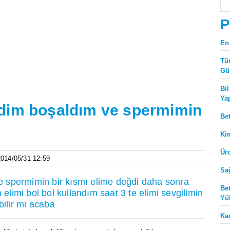
P
En
Tü
Gü
Bi
Ya
dim boşaldım ve spermimin
Be
Ki
Ür
 2014/05/31 12:59
Sa
 spermimin bir kısmı elime değdi daha sonra
Be
 elimi bol bol kullandım saat 3 te elimi sevgilimin
Yü
bilir mi acaba
Ka