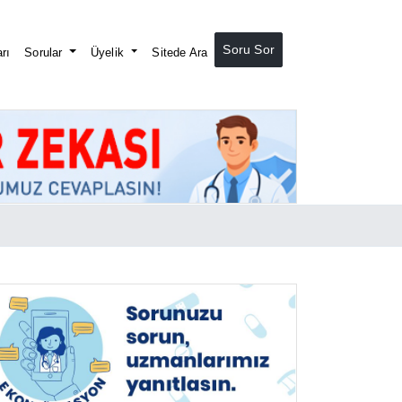
Soru Sor
rı
Sorular
Üyelik
Sitede Ara