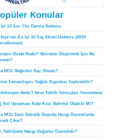
opüler Konular
 İyi 10 Sıvı Yüz Germe Doktoru
rkiye’nin En İyi 10 Saç Ekimi Doktoru (2025
ncellemesi)
lirubin Direkt Nedir? Bilirubin Düşürmek İçin Ne
pmalı?
ta HCG Değerleri Kaç Olmalı?
mler Tamamlayıcı Sağlık Sigortası Yaptırabilir?
obilinojen Nedir? İdrar Tahlili Sonuçları Yorumlama
ğ Kol Uyuşması Kalp Krizi Belirtisi Olabilir Mi?
ta HCG Testi Gebelik Dışında Hangi Durumlarda
ksek Çıkar?
n Tahlilinde Hangi Değerler Önemlidir?