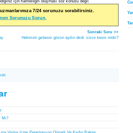
ediğiniz için hamileliğin oluşması söz konusu değil.
Co
 uzmanlarımıza 7/24 sorunuzu sorabilirsiniz.
Ya
emen Sorunuzu Sorun.
Ta
Sonraki Soru >>
ay
Hekimim gebesin gözün aydın dedi. sizce kesin midir?
dir.
ar
?
r Mı?
Ama Vajina Içine Penetrasyon Olmadı Ve Kadın Bakire