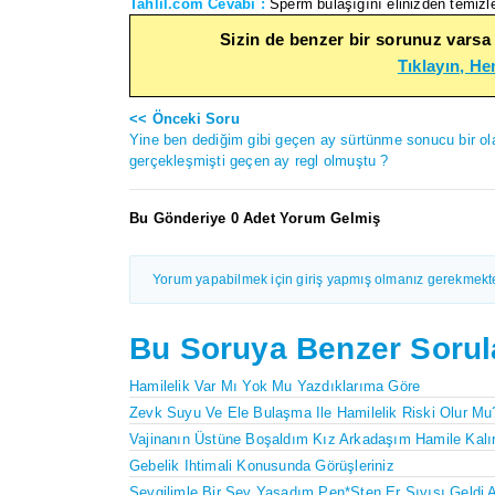
Tahlil.com Cevabı :
Sperm bulaşığını elinizden temizl
Sizin de benzer bir sorunuz varsa
Tıklayın, H
<< Önceki Soru
Yine ben dediğim gibi geçen ay sürtünme sonucu bir ol
gerçekleşmişti geçen ay regl olmuştu ?
Bu Gönderiye 0 Adet Yorum Gelmiş
Yorum yapabilmek için giriş yapmış olmanız gerekmekte
Bu Soruya Benzer Sorul
Hamilelik Var Mı Yok Mu Yazdıklarıma Göre
Zevk Suyu Ve Ele Bulaşma Ile Hamilelik Riski Olur Mu
Vajinanın Üstüne Boşaldım Kız Arkadaşım Hamile Kalı
Gebelik Ihtimali Konusunda Görüşleriniz
Sevgilimle Bir Şey Yaşadım Pen*sten Er Sıvısı Geldi 