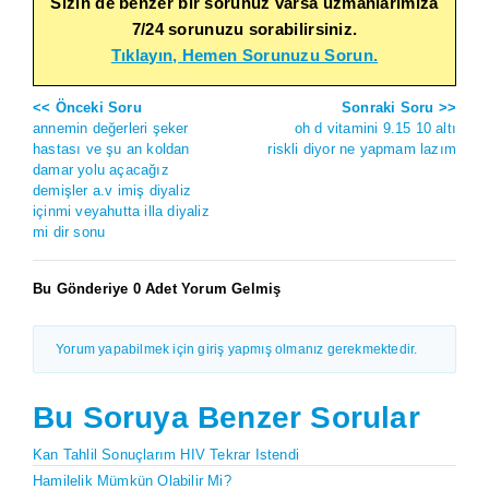
Sizin de benzer bir sorunuz varsa uzmanlarımıza
7/24 sorunuzu sorabilirsiniz.
Tıklayın, Hemen Sorunuzu Sorun.
<< Önceki Soru
Sonraki Soru >>
annemin değerleri şeker
oh d vitamini 9.15 10 altı
hastası ve şu an koldan
riskli diyor ne yapmam lazım
damar yolu açacağız
demişler a.v imiş diyaliz
içinmi veyahutta illa diyaliz
mi dir sonu
Bu Gönderiye 0 Adet Yorum Gelmiş
Yorum yapabilmek için giriş yapmış olmanız gerekmektedir.
Bu Soruya Benzer Sorular
Kan Tahlil Sonuçlarım HIV Tekrar Istendi
Hamilelik Mümkün Olabilir Mi?