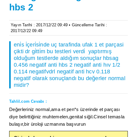
hbs 2
Yayın Tarihi : 2017/12/22 09:49 • Güncelleme Tarihi :
2017/12/22 09:49
eni̇s i̇çeri̇si̇nde uç tarafinda ufak 1 et parçasi
çikti dr gi̇tti̇m bu testleri verdi̇ yaptırmış
olduğum testlerde aldığım sonuçlar hbsag
0.456 negatif anti hbs 2 negatif anti hıv 1/2
0.114 negatifvdrl negatif anti hcv 0.118
negatif olarak sonuçlandı bu değerler normal
midir?
Tahlil.com Cevabı :
Değerleriniz normal,ama et pen*s üzerinde et parçası
diye belirttiğiniz muhtemelen,genital siğil.Cinsel temasla
bulaşır,bir üroloji uzmanına başvurun