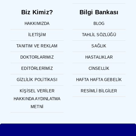
Biz Kimiz?
Bilgi Bankası
HAKKIMIZDA
BLOG
İLETIŞIM
TAHLIL SÖZLÜĞÜ
TANITIM VE REKLAM
SAĞLIK
DOKTORLARIMIZ
HASTALIKLAR
EDITÖRLERIMIZ
CINSELLIK
GIZLILIK POLITIKASI
HAFTA HAFTA GEBELIK
KIŞISEL VERILER
RESIMLI BILGILER
HAKKINDA AYDINLATMA
METNI