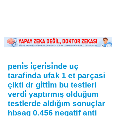
peni̇s i̇çeri̇si̇nde uç
tarafinda ufak 1 et parçasi
çikti dr gi̇tti̇m bu testleri
verdi̇ yaptırmış olduğum
testlerde aldığım sonuçlar
hbsag 0.456 negatif anti