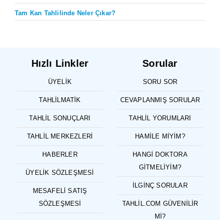
Tam Kan Tahlilinde Neler Çıkar?
Hızlı Linkler
Sorular
ÜYELIK
SORU SOR
TAHLILMATIK
CEVAPLANMIŞ SORULAR
TAHLIL SONUÇLARI
TAHLIL YORUMLARI
TAHLIL MERKEZLERI
HAMILE MIYIM?
HABERLER
HANGI DOKTORA
GITMELIYIM?
ÜYELIK SÖZLEŞMESI
İLGINÇ SORULAR
MESAFELI SATIŞ
SÖZLEŞMESI
TAHLIL.COM GÜVENILIR
MI?