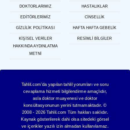
DOKTORLARIMIZ
HASTALIKLAR
EDITÖRLERIMIZ
CINSELLIK
GIZLILIK POLITIKASI
HAFTA HAFTA GEBELIK
KIŞISEL VERILER
RESIMLI BILGILER
HAKKINDA AYDINLATMA
METNI
Tahlil.com'da yapılan tahlil yorumları ve soru
cevaplama hizmeti bilgilendirme amaçlıdır,
asla doktor muayenesi ve doktor
konsültasyonunun yerini tutmamaktadır. ©
2008 - 2026 Tahlil.com Tüm hakları saklıdır.
Kaynak gösterilerek dahi olsa sitedeki görsel
ve içerikler yazılı izin almadan kullanılamaz.