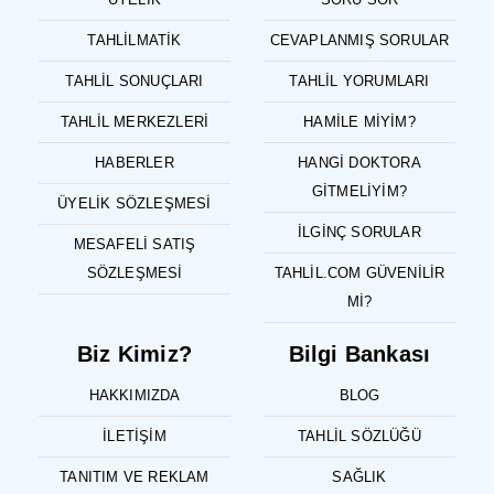
TAHLILMATIK
CEVAPLANMIŞ SORULAR
TAHLIL SONUÇLARI
TAHLIL YORUMLARI
TAHLIL MERKEZLERI
HAMILE MIYIM?
HABERLER
HANGI DOKTORA
GITMELIYIM?
ÜYELIK SÖZLEŞMESI
İLGINÇ SORULAR
MESAFELI SATIŞ
SÖZLEŞMESI
TAHLIL.COM GÜVENILIR
MI?
Biz Kimiz?
Bilgi Bankası
HAKKIMIZDA
BLOG
İLETIŞIM
TAHLIL SÖZLÜĞÜ
TANITIM VE REKLAM
SAĞLIK