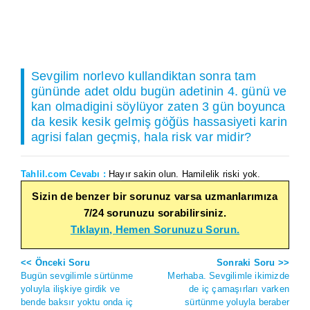
Sevgilim norlevo kullandiktan sonra tam
gününde adet oldu bugün adetinin 4. günü ve
kan olmadigini söylüyor zaten 3 gün boyunca
da kesik kesik gelmiş göğüs hassasiyeti karin
agrisi falan geçmiş, hala risk var midir?
Tahlil.com Cevabı :
Hayır sakin olun. Hamilelik riski yok.
Sizin de benzer bir sorunuz varsa uzmanlarımıza
7/24 sorunuzu sorabilirsiniz.
Tıklayın, Hemen Sorunuzu Sorun.
<< Önceki Soru
Sonraki Soru >>
Bugün sevgilimle sürtünme
Merhaba. Sevgilimle ikimizde
yoluyla ilişkiye girdik ve
de iç çamaşırları varken
bende baksır yoktu onda iç
sürtünme yoluyla beraber