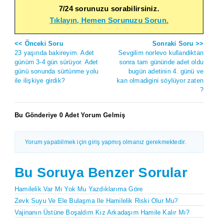
7/24 sorunuzu sorabilirsiniz.
Tıklayın, Hemen Sorunuzu Sorun.
<< Önceki Soru
Sonraki Soru >>
23 yaşında bakireyim. Adet
Sevgilim norlevo kullandiktan
günüm 3-4 gün sürüyor. Adet
sonra tam gününde adet oldu
günü sonunda sürtünme yolu
bugün adetinin 4. günü ve
ile ilişkiye girdik?
kan olmadigini söylüyor zaten
?
Bu Gönderiye 0 Adet Yorum Gelmiş
Yorum yapabilmek için giriş yapmış olmanız gerekmektedir.
Bu Soruya Benzer Sorular
Hamilelik Var Mı Yok Mu Yazdıklarıma Göre
Zevk Suyu Ve Ele Bulaşma Ile Hamilelik Riski Olur Mu?
Vajinanın Üstüne Boşaldım Kız Arkadaşım Hamile Kalır Mı?