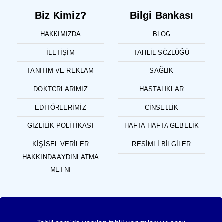
Biz Kimiz?
Bilgi Bankası
HAKKIMIZDA
BLOG
İLETIŞIM
TAHLIL SÖZLÜĞÜ
TANITIM VE REKLAM
SAĞLIK
DOKTORLARIMIZ
HASTALIKLAR
EDITÖRLERIMIZ
CINSELLIK
GIZLILIK POLITIKASI
HAFTA HAFTA GEBELIK
KIŞISEL VERILER
RESIMLI BILGILER
HAKKINDA AYDINLATMA
METNI