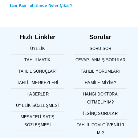
Tam Kan Tahlilinde Neler Çıkar?
Hızlı Linkler
Sorular
ÜYELIK
SORU SOR
TAHLILMATIK
CEVAPLANMIŞ SORULAR
TAHLIL SONUÇLARI
TAHLIL YORUMLARI
TAHLIL MERKEZLERI
HAMILE MIYIM?
HABERLER
HANGI DOKTORA
GITMELIYIM?
ÜYELIK SÖZLEŞMESI
İLGINÇ SORULAR
MESAFELI SATIŞ
SÖZLEŞMESI
TAHLIL.COM GÜVENILIR
MI?