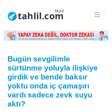
18.yıl
tahlil.com
Bugün sevgilimle
sürtünme yoluyla ilişkiye
girdik ve bende baksır
yoktu onda iç çamaşırı
vardı sadece zevk suyu
aktı?