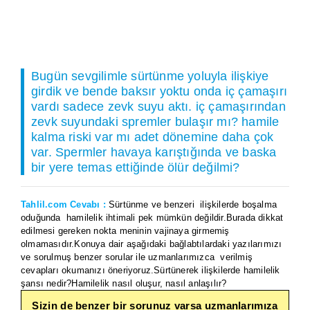
Bugün sevgilimle sürtünme yoluyla ilişkiye
girdik ve bende baksır yoktu onda iç çamaşırı
vardı sadece zevk suyu aktı. iç çamaşırından
zevk suyundaki spremler bulaşır mı? hamile
kalma riski var mı adet dönemine daha çok
var. Spermler havaya karıştığında ve baska
bir yere temas ettiğinde ölür değilmi?
Tahlil.com Cevabı :
Sürtünme ve benzeri ilişkilerde boşalma
oduğunda hamilelik ihtimali pek mümkün değildir.Burada dikkat
edilmesi gereken nokta meninin vajinaya girmemiş
olmamasıdır.Konuya dair aşağıdaki bağlabtılardaki yazılarımızı
ve sorulmuş benzer sorular ile uzmanlarımızca verilmiş
cevapları okumanızı öneriyoruz.Sürtünerek ilişkilerde hamilelik
şansı nedir?Hamilelik nasıl oluşur, nasıl anlaşılır?
Sizin de benzer bir sorunuz varsa uzmanlarımıza