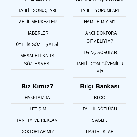
TAHLIL SONUÇLARI
TAHLIL YORUMLARI
TAHLIL MERKEZLERI
HAMILE MIYIM?
HABERLER
HANGI DOKTORA
GITMELIYIM?
ÜYELIK SÖZLEŞMESI
İLGINÇ SORULAR
MESAFELI SATIŞ
SÖZLEŞMESI
TAHLIL.COM GÜVENILIR
MI?
Biz Kimiz?
Bilgi Bankası
HAKKIMIZDA
BLOG
İLETIŞIM
TAHLIL SÖZLÜĞÜ
TANITIM VE REKLAM
SAĞLIK
DOKTORLARIMIZ
HASTALIKLAR