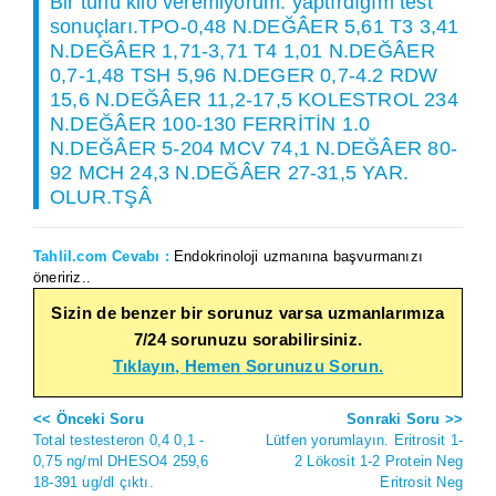
Bir türlü kilo veremiyorum. yaptırdığım test
sonuçları.TPO-0,48 N.DEĞÂER 5,61 T3 3,41
N.DEĞÂER 1,71-3,71 T4 1,01 N.DEĞÂER
0,7-1,48 TSH 5,96 N.DEGER 0,7-4.2 RDW
15,6 N.DEĞÂER 11,2-17,5 KOLESTROL 234
N.DEĞÂER 100-130 FERRİTİN 1.0
N.DEĞÂER 5-204 MCV 74,1 N.DEĞÂER 80-
92 MCH 24,3 N.DEĞÂER 27-31,5 YAR.
OLUR.TŞÂ
Tahlil.com Cevabı :
Endokrinoloji uzmanına başvurmanızı
öneririz..
Sizin de benzer bir sorunuz varsa uzmanlarımıza
7/24 sorunuzu sorabilirsiniz.
Tıklayın, Hemen Sorunuzu Sorun.
<< Önceki Soru
Sonraki Soru >>
Total testesteron 0,4 0,1 -
Lütfen yorumlayın. Eritrosit 1-
0,75 ng/ml DHESO4 259,6
2 Lökosit 1-2 Protein Neg
18-391 ug/dl çıktı.
Eritrosit Neg