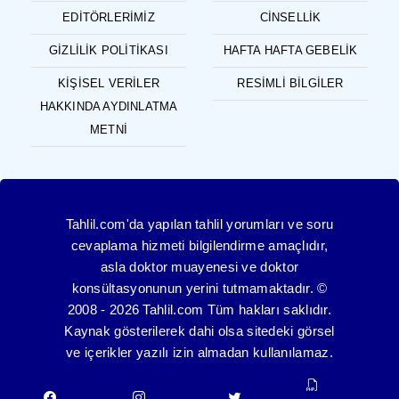
EDITÖRLERIMIZ
CINSELLIK
GIZLILIK POLITIKASI
HAFTA HAFTA GEBELIK
KIŞISEL VERILER
RESIMLI BILGILER
HAKKINDA AYDINLATMA
METNI
Tahlil.com'da yapılan tahlil yorumları ve soru
cevaplama hizmeti bilgilendirme amaçlıdır,
asla doktor muayenesi ve doktor
konsültasyonunun yerini tutmamaktadır. ©
2008 - 2026 Tahlil.com Tüm hakları saklıdır.
Kaynak gösterilerek dahi olsa sitedeki görsel
ve içerikler yazılı izin almadan kullanılamaz.