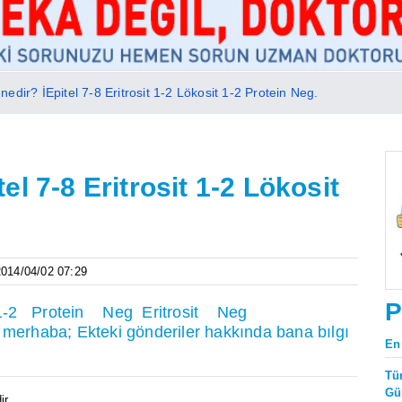
edir? İEpitel 7-8 Eritrosit 1-2 Lökosit 1-2 Protein Neg.
l 7-8 Eritrosit 1-2 Lökosit
 2014/04/02 07:29
P
osit 1-2 Protein Neg Eritrosit Neg
ba; Ekteki gönderiler hakkında bana bılgı
En
Tü
Gü
r..