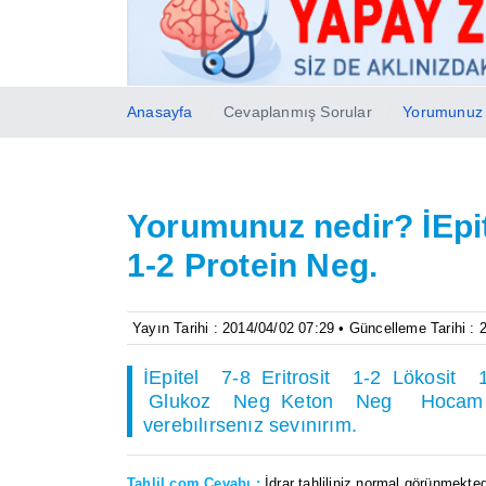
Anasayfa
Cevaplanmış Sorular
Yorumunuz n
Yorumunuz nedir? İEpite
1-2 Protein Neg.
Yayın Tarihi : 2014/04/02 07:29 • Güncelleme Tarihi :
İEpitel 7-8 Eritrosit 1-2 Lök
Glukoz Neg Keton Neg Hocam merha
verebılırsenız sevınırım.
Tahlil.com Cevabı :
İdrar tahliliniz normal görünmektedi