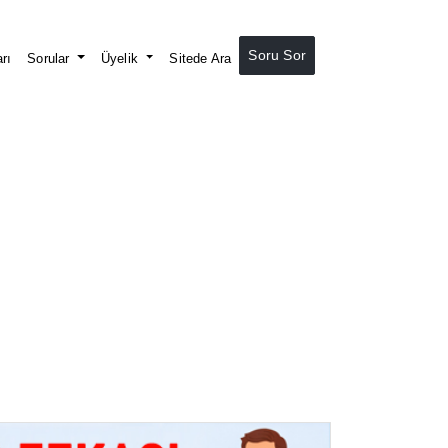
Soru Sor
rı
Sorular
Üyelik
Sitede Ara