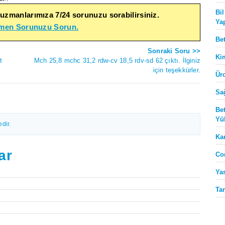
Bi
 uzmanlarımıza 7/24 sorunuzu sorabilirsiniz.
Ya
emen Sorunuzu Sorun.
Be
Sonraki Soru >>
Ki
t
Mch 25,8 mchc 31,2 rdw-cv 18,5 rdv-sd 62 çıktı. İlginiz
için teşekkürler.
Ür
Sa
Be
Yü
dir.
Ka
ar
Co
Ya
Ta