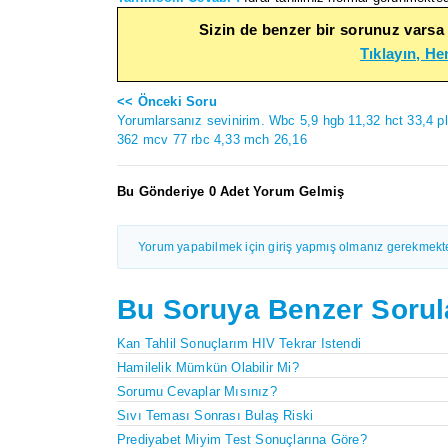
Sizin de benzer bir sorunuz varsa
Tıklayın, H
<< Önceki Soru
Yorumlarsanız sevinirim. Wbc 5,9 hgb 11,32 hct 33,4 pl
362 mcv 77 rbc 4,33 mch 26,16
Bu Gönderiye 0 Adet Yorum Gelmiş
Yorum yapabilmek için giriş yapmış olmanız gerekmekte
Bu Soruya Benzer Sorul
Kan Tahlil Sonuçlarım HIV Tekrar Istendi
Hamilelik Mümkün Olabilir Mi?
Sorumu Cevaplar Mısınız?
Sıvı Teması Sonrası Bulaş Riski
Prediyabet Miyim Test Sonuçlarına Göre?