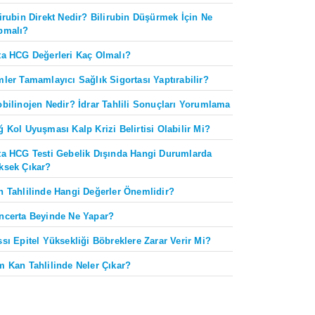
lirubin Direkt Nedir? Bilirubin Düşürmek İçin Ne
pmalı?
ta HCG Değerleri Kaç Olmalı?
mler Tamamlayıcı Sağlık Sigortası Yaptırabilir?
obilinojen Nedir? İdrar Tahlili Sonuçları Yorumlama
ğ Kol Uyuşması Kalp Krizi Belirtisi Olabilir Mi?
ta HCG Testi Gebelik Dışında Hangi Durumlarda
ksek Çıkar?
n Tahlilinde Hangi Değerler Önemlidir?
ncerta Beyinde Ne Yapar?
ssı Epitel Yüksekliği Böbreklere Zarar Verir Mi?
m Kan Tahlilinde Neler Çıkar?