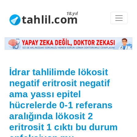
18.yıl
tahlil.com
İdrar tahlilimde lökosit
negatif eritrosit negatif
ama yassı epitel
hücrelerde 0-1 referans
aralığında lökosit 2
eritrosit 1 cıktı bu durum