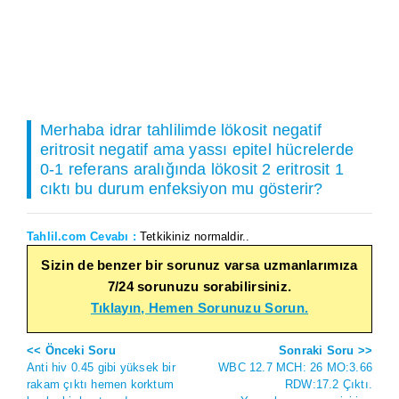
Merhaba idrar tahlilimde lökosit negatif
eritrosit negatif ama yassı epitel hücrelerde
0-1 referans aralığında lökosit 2 eritrosit 1
cıktı bu durum enfeksiyon mu gösterir?
Tahlil.com Cevabı :
Tetkikiniz normaldir..
Sizin de benzer bir sorunuz varsa uzmanlarımıza
7/24 sorunuzu sorabilirsiniz.
Tıklayın, Hemen Sorunuzu Sorun.
<< Önceki Soru
Sonraki Soru >>
Anti hiv 0.45 gibi yüksek bir
WBC 12.7 MCH: 26 MO:3.66
rakam çıktı hemen korktum
RDW:17.2 Çıktı.