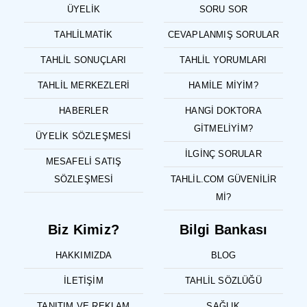
ÜYELIK
SORU SOR
TAHLILMATIK
CEVAPLANMIŞ SORULAR
TAHLIL SONUÇLARI
TAHLIL YORUMLARI
TAHLIL MERKEZLERI
HAMILE MIYIM?
HABERLER
HANGI DOKTORA
GITMELIYIM?
ÜYELIK SÖZLEŞMESI
İLGINÇ SORULAR
MESAFELI SATIŞ
SÖZLEŞMESI
TAHLIL.COM GÜVENILIR
MI?
Biz Kimiz?
Bilgi Bankası
HAKKIMIZDA
BLOG
İLETIŞIM
TAHLIL SÖZLÜĞÜ
TANITIM VE REKLAM
SAĞLIK