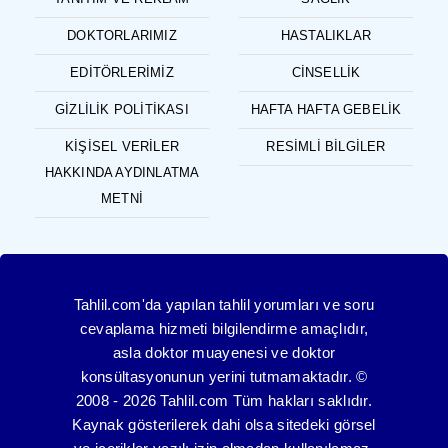
DOKTORLARIMIZ
HASTALIKLAR
EDITÖRLERIMIZ
CINSELLIK
GIZLILIK POLITIKASI
HAFTA HAFTA GEBELIK
KIŞISEL VERILER
RESIMLI BILGILER
HAKKINDA AYDINLATMA
METNI
Tahlil.com'da yapılan tahlil yorumları ve soru
cevaplama hizmeti bilgilendirme amaçlıdır,
asla doktor muayenesi ve doktor
konsültasyonunun yerini tutmamaktadır. ©
2008 - 2026 Tahlil.com Tüm hakları saklıdır.
Kaynak gösterilerek dahi olsa sitedeki görsel