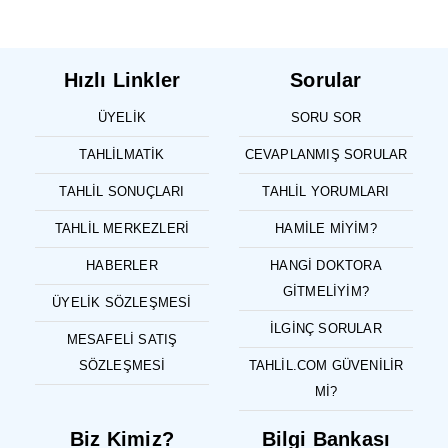
Hızlı Linkler
Sorular
ÜYELIK
SORU SOR
TAHLILMATIK
CEVAPLANMIŞ SORULAR
TAHLIL SONUÇLARI
TAHLIL YORUMLARI
TAHLIL MERKEZLERI
HAMILE MIYIM?
HABERLER
HANGI DOKTORA
GITMELIYIM?
ÜYELIK SÖZLEŞMESI
İLGINÇ SORULAR
MESAFELI SATIŞ
SÖZLEŞMESI
TAHLIL.COM GÜVENILIR
MI?
Biz Kimiz?
Bilgi Bankası