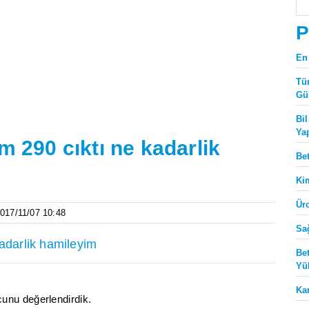
P
En
Tü
Gü
Bi
Ya
m 290 cıktı ne kadarlik
Be
Ki
Ür
2017/11/07 10:48
Sa
kadarlik hamileyim
Be
Yü
Ka
nu değerlendirdik.