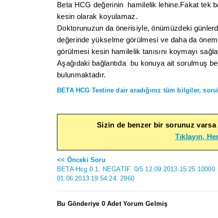
Beta HCG değerinin hamilelik lehine.Fakat tek 
kesin olarak koyulamaz.
Doktorunuzun da önerisiyle, önümüzdeki günler
değerinde yükselme görülmesi ve daha da önemli
görülmesi kesin hamilelik tanısını koymayı sağla
Aşağıdaki bağlantıda bu konuya ait sorulmuş benz
bulunmaktadır.
BETA HCG Testine dair aradığınız tüm bilgiler, soru
Sizin de benzer bir sorunuz varsa
Tıklayın, H
<< Önceki Soru
BETA-Hcg 0.1. NEGATİF. 0/5 12.09.2013:15:25 10000.
01.06.2013 19:54:24. 2960
Bu Gönderiye 0 Adet Yorum Gelmiş