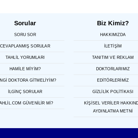
Sorular
Biz Kimiz?
SORU SOR
HAKKIMIZDA
CEVAPLANMIŞ SORULAR
İLETIŞIM
TAHLIL YORUMLARI
TANITIM VE REKLAM
HAMILE MIYIM?
DOKTORLARIMIZ
NGI DOKTORA GITMELIYIM?
EDITÖRLERIMIZ
İLGINÇ SORULAR
GIZLILIK POLITIKASI
AHLIL.COM GÜVENILIR MI?
KIŞISEL VERILER HAKKIN
AYDINLATMA METNI