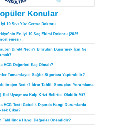
opüler Konular
 İyi 10 Sıvı Yüz Germe Doktoru
rkiye’nin En İyi 10 Saç Ekimi Doktoru (2025
ncellemesi)
lirubin Direkt Nedir? Bilirubin Düşürmek İçin Ne
pmalı?
ta HCG Değerleri Kaç Olmalı?
mler Tamamlayıcı Sağlık Sigortası Yaptırabilir?
obilinojen Nedir? İdrar Tahlili Sonuçları Yorumlama
ğ Kol Uyuşması Kalp Krizi Belirtisi Olabilir Mi?
ta HCG Testi Gebelik Dışında Hangi Durumlarda
ksek Çıkar?
n Tahlilinde Hangi Değerler Önemlidir?