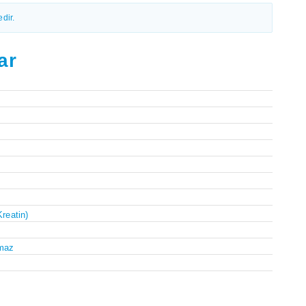
dir.
ar
Kreatin)
maz