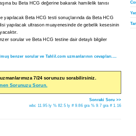
Co
başına bu Beta HCG değerine bakarak hamilelik tanısı
Ya
de yapılacak Beta HCG testi sonuçlarında da Beta HCG
Ta
si yapılacak ultrason muayenesinde de gebelik kesesinin
yacaktır.
er sorular ve Beta HCG testine dair detaylı bilgiler
lmuş benzer sorular ve Tahlil.com uzmanlarının cevapları....
 uzmanlarımıza 7/24 sorunuzu sorabilirsiniz.
emen Sorunuzu Sorun.
Sonraki Soru >>
wbc 11.95 ly % 82.5 ly # 9.86 gra % 9.7 gra # 1.16