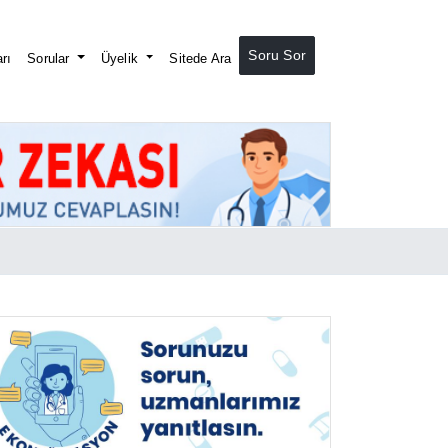
Soru Sor
rı
Sorular
Üyelik
Sitede Ara